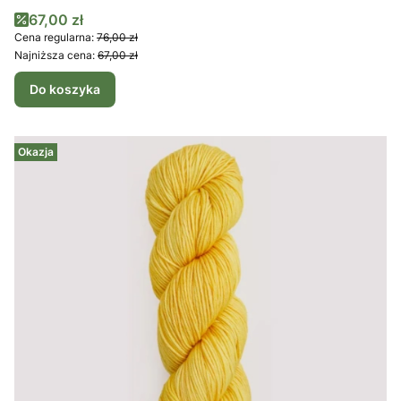
Cena promocyjna
67,00 zł
Cena regularna:
76,00 zł
Najniższa cena:
67,00 zł
Do koszyka
Okazja