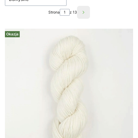
Strona
z 13
Następne produkty
Okazja