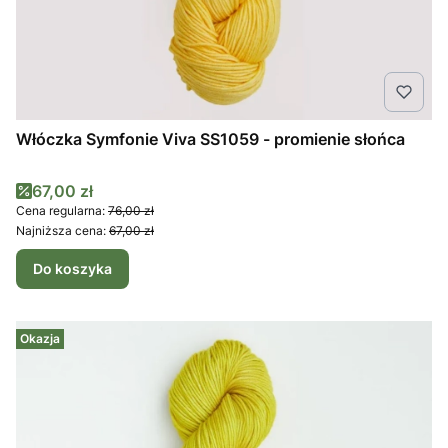
Włóczka Symfonie Viva SS1059 - promienie słońca
Cena promocyjna
67,00 zł
Cena regularna:
76,00 zł
Najniższa cena:
67,00 zł
Do koszyka
Okazja