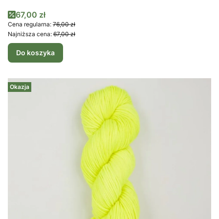
Cena promocyjna
67,00 zł
Cena regularna:
76,00 zł
Najniższa cena:
67,00 zł
Do koszyka
Okazja