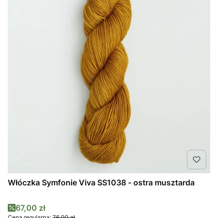
Włóczka Symfonie Viva SS1038 - ostra musztarda
Cena promocyjna
67,00 zł
Cena regularna:
76,00 zł