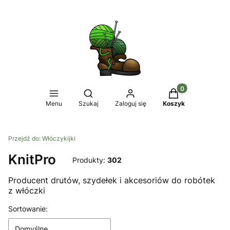
Produkty w koszy
Otwórz wyszukiwarkę
Menu
Szukaj
Zaloguj się
Koszyk
Przejdź do:
Włóczykijki
KnitPro
Produkty:
302
Producent drutów, szydełek i akcesoriów do robótek
z włóczki
Lista produktów
Sortowanie:
Domyślne