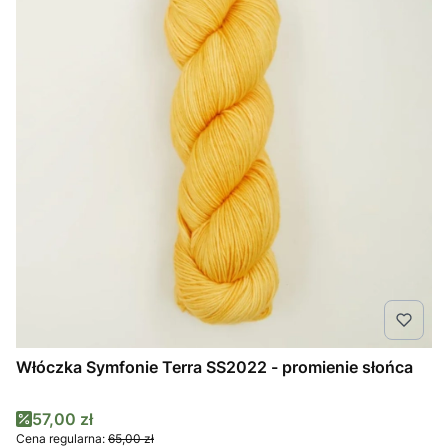
Włóczka Symfonie Terra SS2022 - promienie słońca
Cena promocyjna
57,00 zł
Cena regularna:
65,00 zł