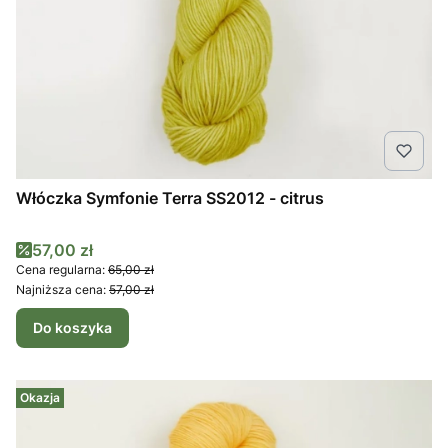
Włóczka Symfonie Terra SS2012 - citrus
Cena promocyjna
57,00 zł
Cena regularna:
65,00 zł
Najniższa cena:
57,00 zł
Do koszyka
Okazja