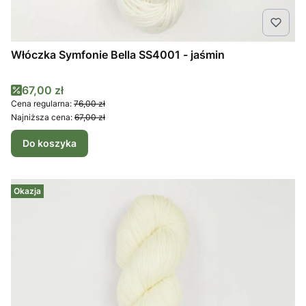
Włóczka Symfonie Bella SS4001 - jaśmin
Cena promocyjna
67,00 zł
Cena regularna:
76,00 zł
Najniższa cena:
67,00 zł
Do koszyka
Okazja