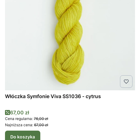
Włóczka Symfonie Viva SS1036 - cytrus
Cena promocyjna
67,00 zł
Cena regularna:
76,00 zł
Najniższa cena:
67,00 zł
Do koszyka