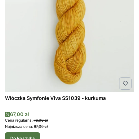
Włóczka Symfonie Viva SS1039 - kurkuma
Cena promocyjna
67,00 zł
Cena regularna:
76,00 zł
Najniższa cena:
67,00 zł
Do koszyka