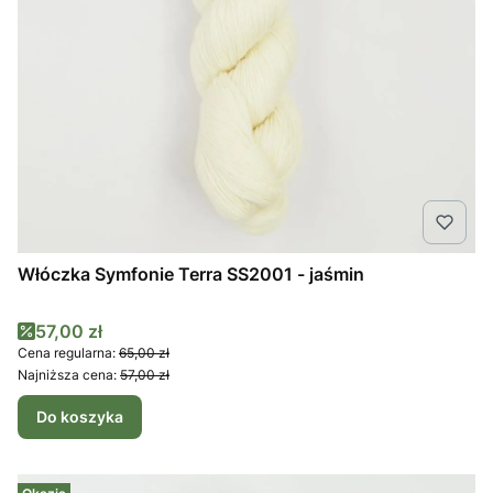
Włóczka Symfonie Terra SS2001 - jaśmin
Cena promocyjna
57,00 zł
Cena regularna:
65,00 zł
Najniższa cena:
57,00 zł
Do koszyka