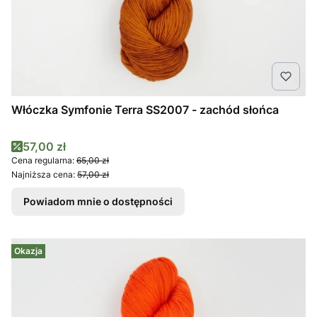
Włóczka Symfonie Terra SS2007 - zachód słońca
Cena promocyjna
57,00 zł
Cena regularna:
65,00 zł
Najniższa cena:
57,00 zł
Powiadom mnie o dostępności
Okazja