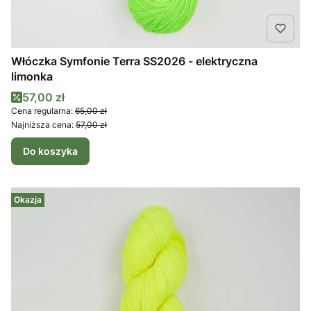
Włóczka Symfonie Terra SS2026 - elektryczna
limonka
Cena promocyjna
57,00 zł
Cena regularna:
65,00 zł
Najniższa cena:
57,00 zł
Do koszyka
Okazja