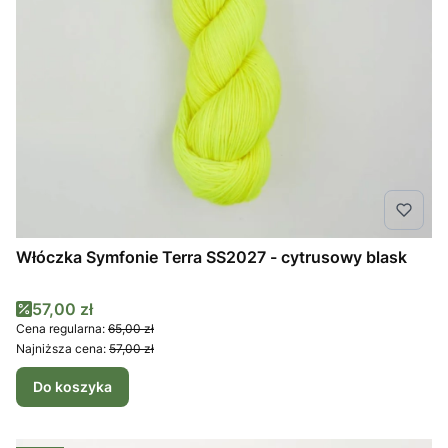
Włóczka Symfonie Terra SS2027 - cytrusowy blask
Cena promocyjna
57,00 zł
Cena regularna:
65,00 zł
Najniższa cena:
57,00 zł
Do koszyka