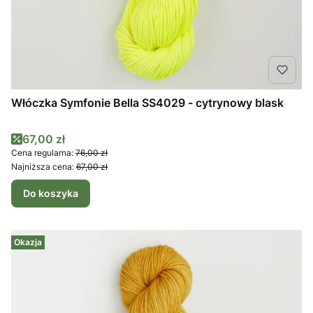
Włóczka Symfonie Bella SS4029 - cytrynowy blask
Cena promocyjna
67,00 zł
Cena regularna:
76,00 zł
Najniższa cena:
67,00 zł
Do koszyka
Okazja