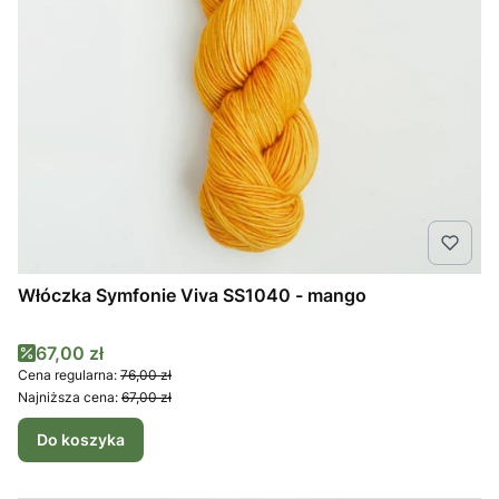
Włóczka Symfonie Viva SS1040 - mango
Cena promocyjna
67,00 zł
Cena regularna:
76,00 zł
Najniższa cena:
67,00 zł
Do koszyka