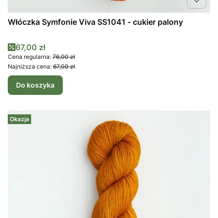
Włóczka Symfonie Viva SS1041 - cukier palony
Cena promocyjna
67,00 zł
Cena regularna:
76,00 zł
Najniższa cena:
67,00 zł
Do koszyka
Okazja