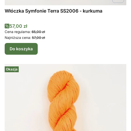
Włóczka Symfonie Terra SS2006 - kurkuma
Cena promocyjna
57,00 zł
Cena regularna:
65,00 zł
Najniższa cena:
57,00 zł
Do koszyka
Okazja