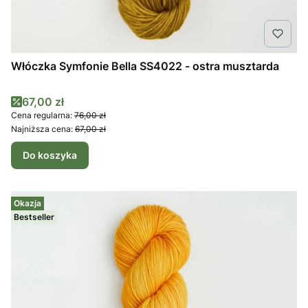
Włóczka Symfonie Bella SS4022 - ostra musztarda
Cena promocyjna
67,00 zł
Cena regularna:
76,00 zł
Najniższa cena:
67,00 zł
Do koszyka
Okazja
Bestseller