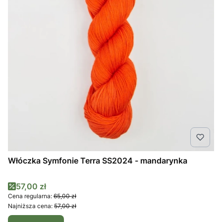
Włóczka Symfonie Terra SS2024 - mandarynka
Cena promocyjna
57,00 zł
Cena regularna:
65,00 zł
Najniższa cena:
57,00 zł