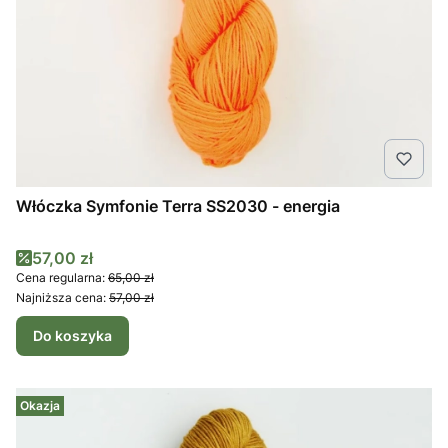
Włóczka Symfonie Terra SS2030 - energia
Cena promocyjna
57,00 zł
Cena regularna:
65,00 zł
Najniższa cena:
57,00 zł
Do koszyka
Okazja