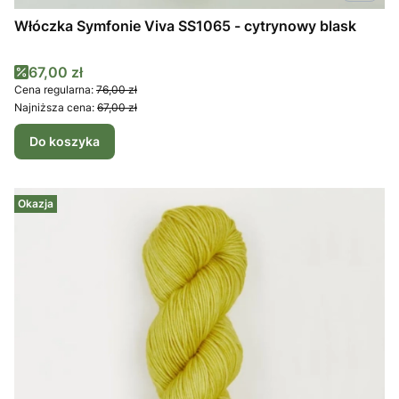
Włóczka Symfonie Viva SS1065 - cytrynowy blask
Cena promocyjna
67,00 zł
Cena regularna:
76,00 zł
Najniższa cena:
67,00 zł
Do koszyka
Okazja