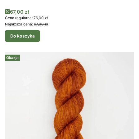
Cena promocyjna
67,00 zł
Cena regularna:
76,00 zł
Najniższa cena:
67,00 zł
Do koszyka
Okazja