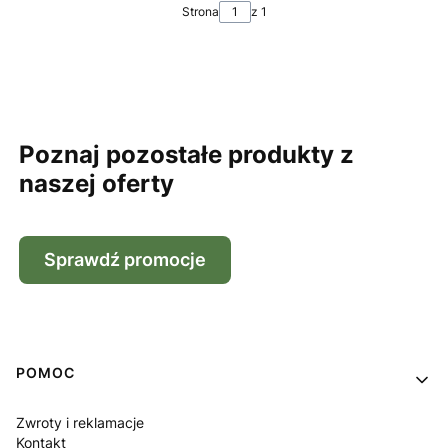
Strona
z 1
Poznaj pozostałe produkty z
naszej oferty
Sprawdź promocje
Linki w stopce
POMOC
Zwroty i reklamacje
Kontakt