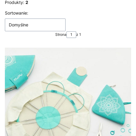
Produkty:
2
Lista produktów
Sortowanie:
Domyślne
Strona
z 1