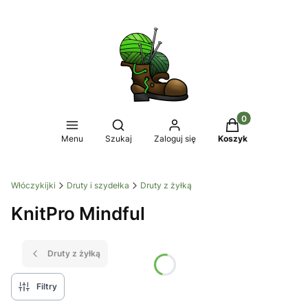
Produkty w koszy
Otwórz wyszukiwarkę
Menu
Szukaj
Zaloguj się
Koszyk
Włóczykijki
Druty i szydełka
Druty z żyłką
KnitPro Mindful
Druty z żyłką
Filtry