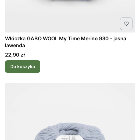
Włóczka GABO WOOL My Time Merino 930 - jasna
lawenda
Cena
22,90 zł
Do koszyka