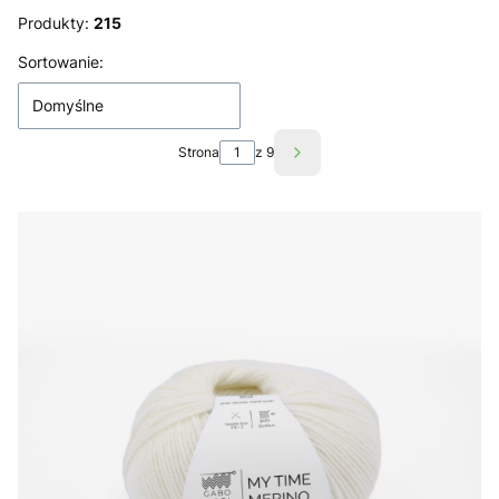
Produkty:
215
Lista produktów
Sortowanie:
Domyślne
Strona
z 9
Następne produkty