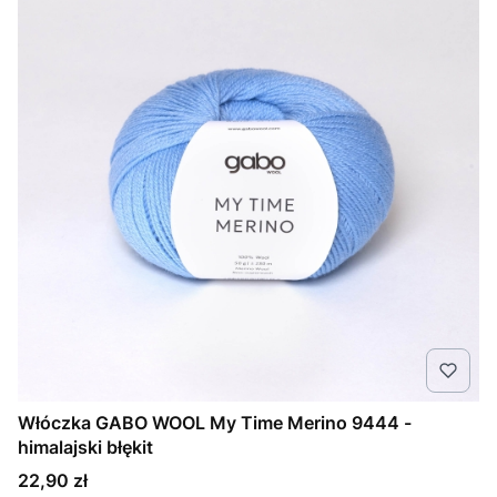
Włóczka GABO WOOL My Time Merino 9444 -
himalajski błękit
Cena
22,90 zł