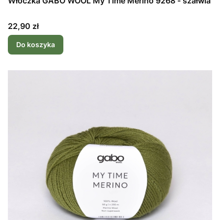
Włóczka GABO WOOL My Time Merino 9268 - szałwia
Cena
22,90 zł
Do koszyka