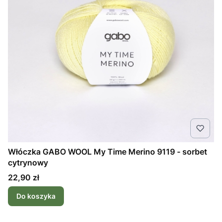
Włóczka GABO WOOL My Time Merino 9119 - sorbet
cytrynowy
Cena
22,90 zł
Do koszyka