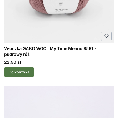
Włóczka GABO WOOL My Time Merino 9591 -
pudrowy róż
Cena
22,90 zł
Do koszyka