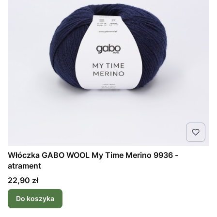
Włóczka GABO WOOL My Time Merino 9936 -
atrament
Cena
22,90 zł
Do koszyka