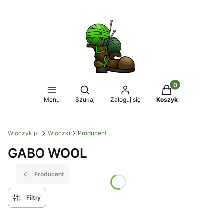
Produkty w koszy
Otwórz wyszukiwarkę
Menu
Szukaj
Zaloguj się
Koszyk
Włóczykijki
Włóczki
Producent
GABO WOOL
Producent
Filtry