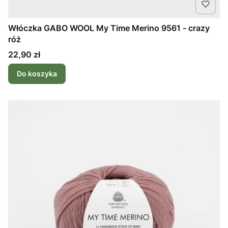
Włóczka GABO WOOL My Time Merino 9561 - crazy
róż
Cena
22,90 zł
Do koszyka