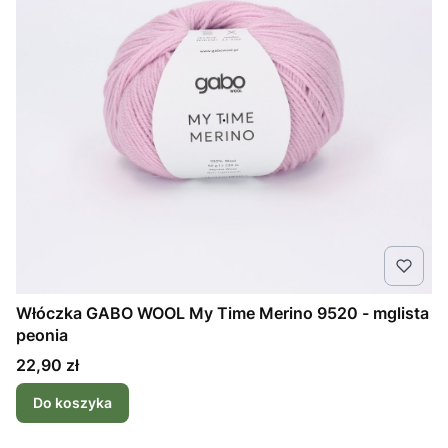
Włóczka GABO WOOL My Time Merino 9520 - mglista
peonia
Cena
22,90 zł
Do koszyka