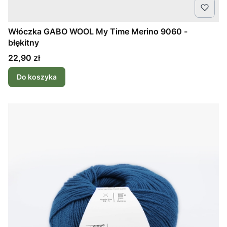
Włóczka GABO WOOL My Time Merino 9060 -
błękitny
Cena
22,90 zł
Do koszyka