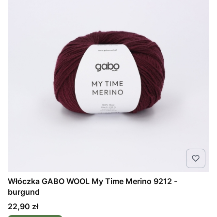
Włóczka GABO WOOL My Time Merino 9212 -
burgund
Cena
22,90 zł