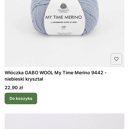
Włóczka GABO WOOL My Time Merino 9442 -
niebieski kryształ
Cena
22,90 zł
Do koszyka