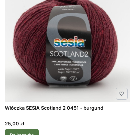
Włóczka SESIA Scotland 2 0451 - burgund
Cena
25,00 zł
Do koszyka