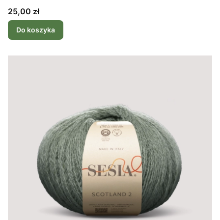
Cena
25,00 zł
Do koszyka