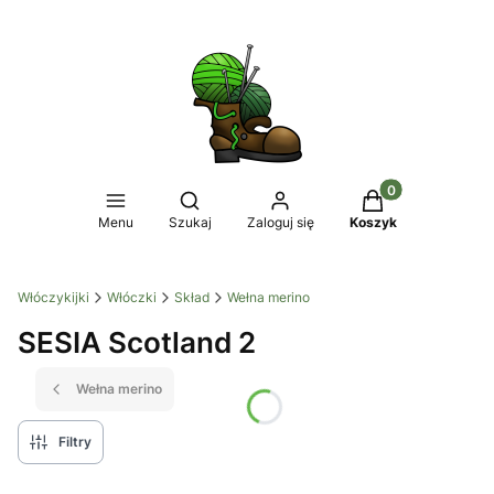
Produkty w koszy
Otwórz wyszukiwarkę
Menu
Szukaj
Zaloguj się
Koszyk
Włóczykijki
Włóczki
Skład
Wełna merino
SESIA Scotland 2
Wełna merino
Filtry