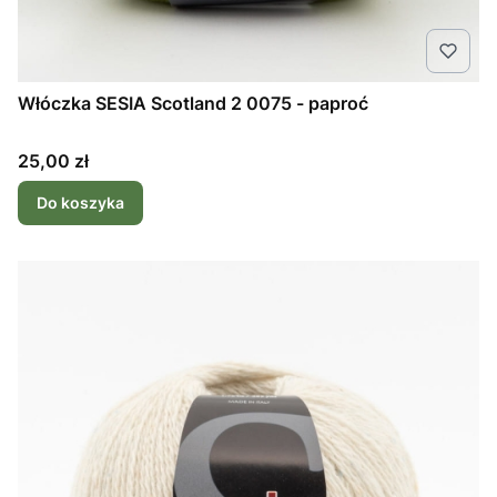
Włóczka SESIA Scotland 2 0075 - paproć
Cena
25,00 zł
Do koszyka