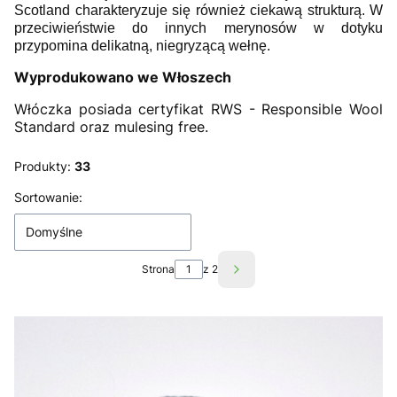
Scotland charakteryzuje się również ciekawą strukturą. W
przeciwieństwie do innych merynosów w dotyku
przypomina delikatną, niegryzącą wełnę.
Wyprodukowano we Włoszech
Włóczka posiada certyfikat RWS - Responsible Wool
Standard oraz mulesing free.
Produkty:
33
Lista produktów
Sortowanie:
Domyślne
Strona
z 2
Następne produkty