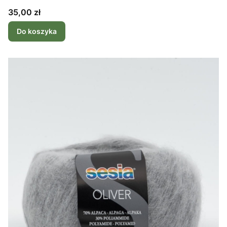
Cena
35,00 zł
Do koszyka