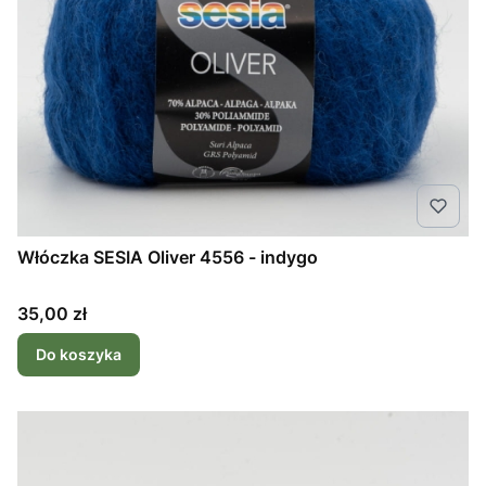
Włóczka SESIA Oliver 4556 - indygo
Cena
35,00 zł
Do koszyka