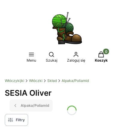
Produkty w koszy
Otwórz wyszukiwarkę
Menu
Szukaj
Zaloguj się
Koszyk
Włóczykijki
Włóczki
Skład
Alpaka/Poliamid
SESIA Oliver
Alpaka/Poliamid
Filtry