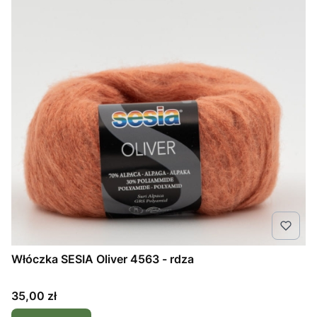
Włóczka SESIA Oliver 4563 - rdza
Cena
35,00 zł