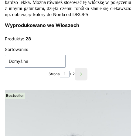
bardzo lekka. Można również stosować tę włóczkę w połączeniu
z innymi gatunkami, dzięki czemu robótka stanie się ciekawsza:
np. dobierając kolory do Norda od DROPS.
Wyprodukowano we Włoszech
Produkty:
28
Lista produktów
Sortowanie:
Domyślne
Strona
z 2
Następne produkty
Bestseller