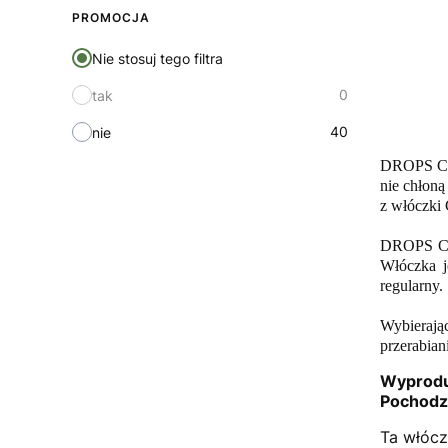
PROMOCJA
Nie stosuj tego filtra
0
tak
40
nie
DROPS Cott
nie chłoną
z włóczki C
DROPS Cot
Włóczka j
regularny.
Wybierają
przerabian
Wyprodu
Pochodz
Ta włócz