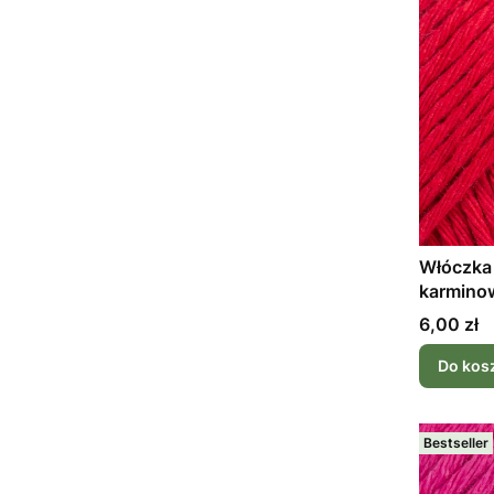
Włóczka 
karmino
Cena
6,00 zł
Do kos
Bestseller