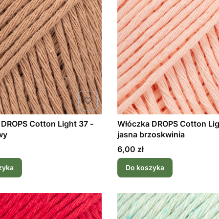
DROPS Cotton Light 37 -
Włóczka DROPS Cotton Lig
wy
jasna brzoskwinia
Cena
6,00 zł
zyka
Do koszyka