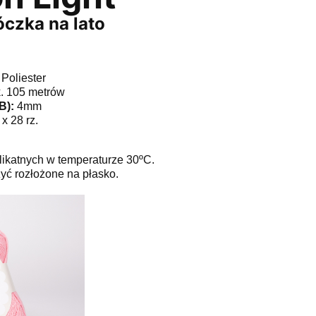
czka na lato
oliester
k. 105 metrów
B):
4mm
x 28 rz.
likatnych w temperaturze 30ºC.
ć rozłożone na płasko.