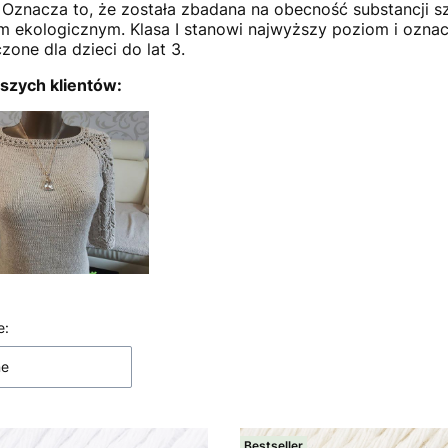
e. Oznacza to, że została zbadana na obecność substancji 
 ekologicznym. Klasa I stanowi najwyższy poziom i oznacz
zone dla dzieci do lat 3.
szych klientów:
 produktów
e:
ne
Bestseller