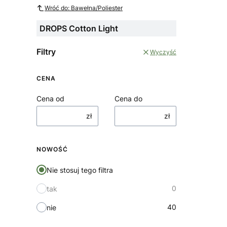
Wróć do: Bawełna/Poliester
DROPS Cotton Light
Filtry
Wyczyść
CENA
Cena od
Cena do
zł
zł
NOWOŚĆ
Nie stosuj tego filtra
0
tak
40
nie