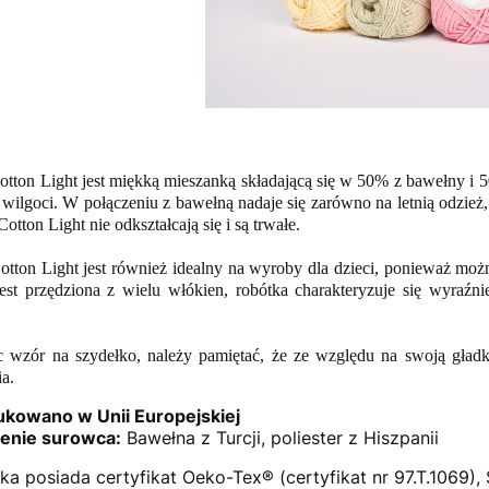
on Light jest miękką mieszanką składającą się w 50% z bawełny i 50
 wilgoci. W połączeniu z bawełną nadaje się zarówno na letnią odzie
otton Light nie odkształcają się i są trwałe.
ton Light jest również idealny na wyroby dla dzieci, ponieważ możn
est przędziona z wielu włókien, robótka charakteryzuje się wyraźn
c wzór na szydełko, należy pamiętać, że ze względu na swoją gładką
ia.
kowano w Unii Europejskiej
enie surowca:
Bawełna z Turcji, poliester z Hiszpanii
ka posiada certyfikat Oeko-Tex® (certyfikat nr 97.T.1069),