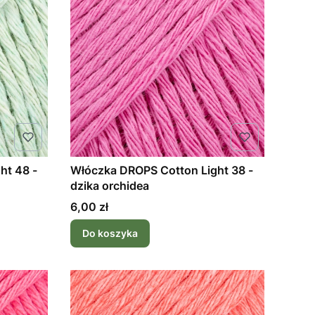
ht 48 -
Włóczka DROPS Cotton Light 38 -
dzika orchidea
Cena
6,00 zł
Do koszyka