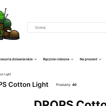
cesoria dziewiarskie
Ręcznie robione
Na prezent
on Light
S Cotton Light
Produkty:
40
DROPS Cotto