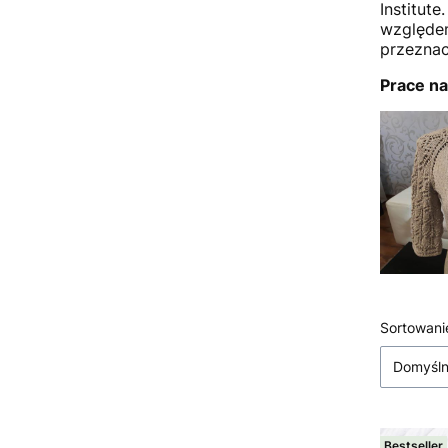
Institut
względem
przeznac
Prace na
Lista
Sortowani
Domyśl
Bestseller