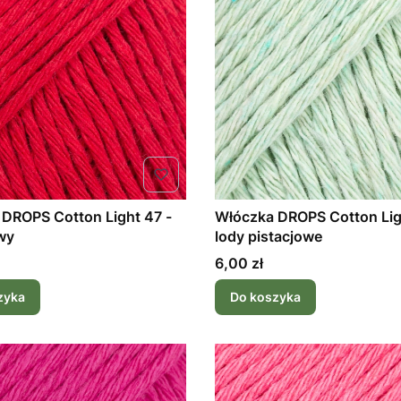
DROPS Cotton Light 47 -
Włóczka DROPS Cotton Lig
wy
lody pistacjowe
Cena
6,00 zł
zyka
Do koszyka