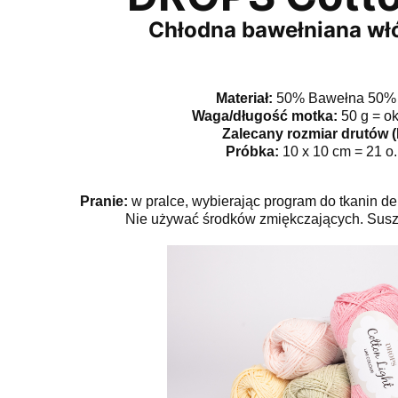
Chłodna bawełniana włó
Materiał:
50% Bawełna 50% P
Waga/długość motka:
50 g = o
Zalecany rozmiar drutów (
Próbka:
10 x 10 cm = 21 o. 
Pranie:
w pralce, wybierając program do tkanin de
Nie używać środków zmiękczających. Suszy