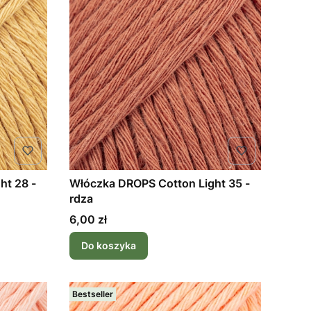
ht 28 -
Włóczka DROPS Cotton Light 35 -
rdza
Cena
6,00 zł
Do koszyka
Bestseller