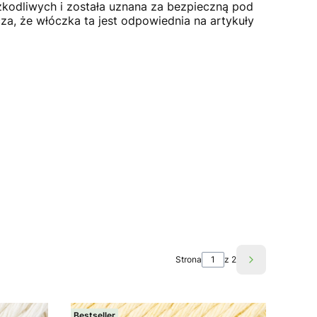
szkodliwych i została uznana za bezpieczną pod
a, że włóczka ta jest odpowiednia na artykuły
Strona
z 2
Następne pro
Bestseller