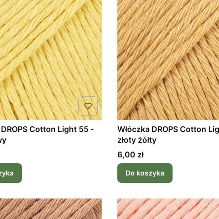
DROPS Cotton Light 55 -
Włóczka DROPS Cotton Lig
wy
złoty żółty
Cena
6,00 zł
zyka
Do koszyka