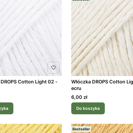
DROPS Cotton Light 02 -
Włóczka DROPS Cotton Lig
ecru
Cena
6,00 zł
zyka
Do koszyka
Bestseller