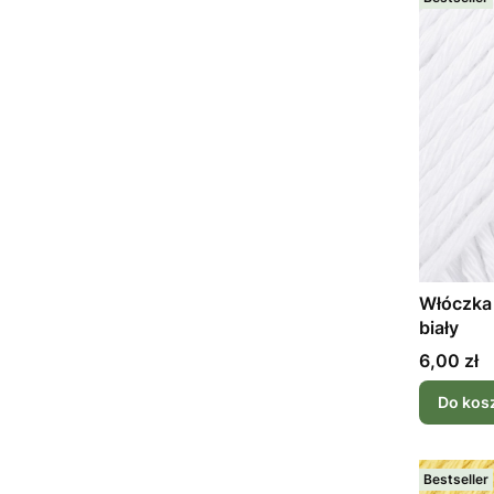
Włóczka 
biały
Cena
6,00 zł
Do kos
Bestseller