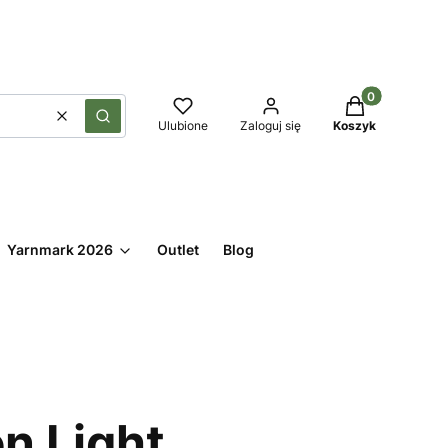
Produkty w kos
Wyczyść
Szukaj
Ulubione
Zaloguj się
Koszyk
Yarnmark 2026
Outlet
Blog
n Light