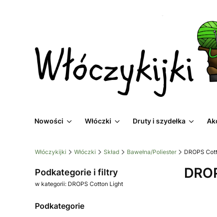
Nowości
Włóczki
Druty i szydełka
Ak
Włóczykijki
Włóczki
Skład
Bawełna/Poliester
DROPS Cott
DROP
Podkategorie i filtry
w kategorii: DROPS Cotton Light
Podkategorie