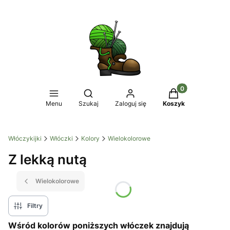
Produkty w koszy
Otwórz wyszukiwarkę
Menu
Szukaj
Zaloguj się
Koszyk
Włóczykijki
Włóczki
Kolory
Wielokolorowe
Z lekką nutą
Wielokolorowe
Filtry
Wśród kolorów poniższych włóczek znajdują