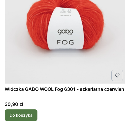
Włóczka GABO WOOL Fog 6301 - szkarłatna czerwień
Cena
30,90 zł
Do koszyka