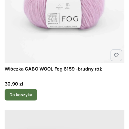
Włóczka GABO WOOL Fog 6159 -brudny róż
Cena
30,90 zł
Do koszyka