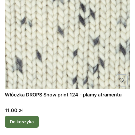
Włóczka DROPS Snow print 124 - plamy atramentu
Cena
11,00 zł
Do koszyka