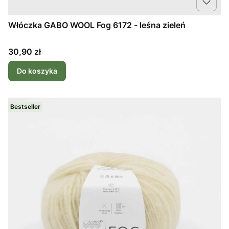
Włóczka GABO WOOL Fog 6172 - leśna zieleń
Cena
30,90 zł
Do koszyka
Bestseller