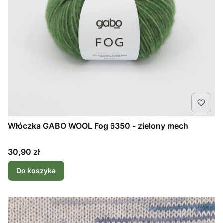
Włóczka GABO WOOL Fog 6350 - zielony mech
Cena
30,90 zł
Do koszyka