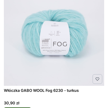
Włóczka GABO WOOL Fog 6230 - turkus
Cena
30,90 zł