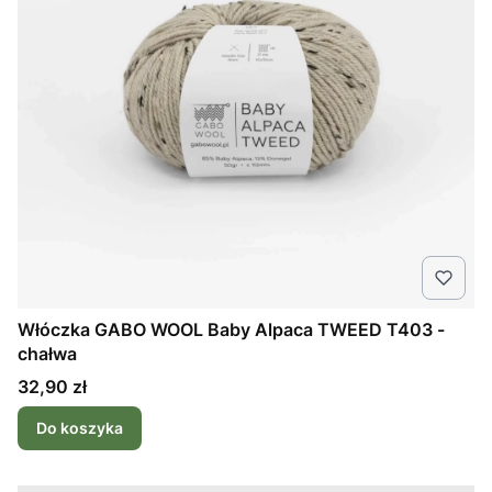
Włóczka GABO WOOL Baby Alpaca TWEED T403 -
chałwa
Cena
32,90 zł
Do koszyka