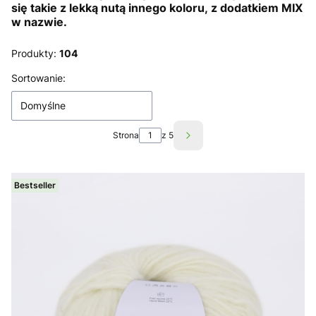
się takie z lekką nutą innego koloru, z dodatkiem MIX
w nazwie.
Produkty:
104
Lista produktów
Sortowanie:
Domyślne
Strona
z 5
Następne produkty
Bestseller