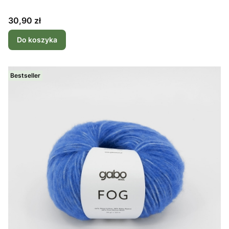
Cena
30,90 zł
Do koszyka
Bestseller