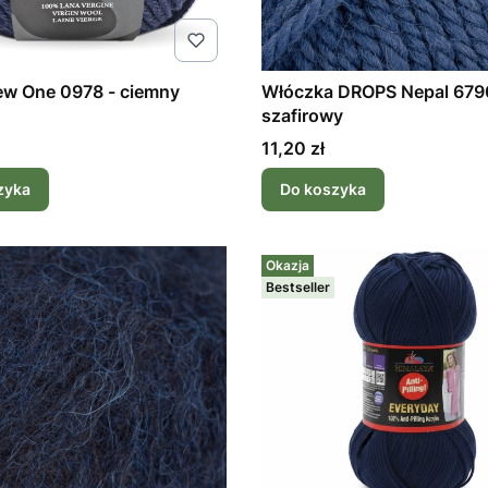
ew One 0978 - ciemny
Włóczka DROPS Nepal 679
szafirowy
Cena
11,20 zł
zyka
Do koszyka
Okazja
Bestseller