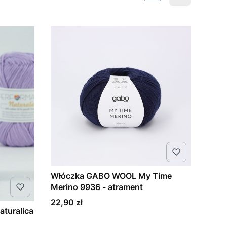
Włóczka GABO WOOL My Time
Merino 9936 - atrament
Cena
22,90 zł
turalica