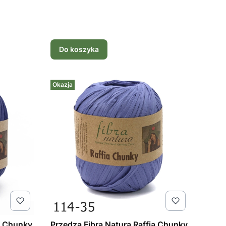
Do koszyka
Okazja
a Chunky
Przędza Fibra Natura Raffia Chunky