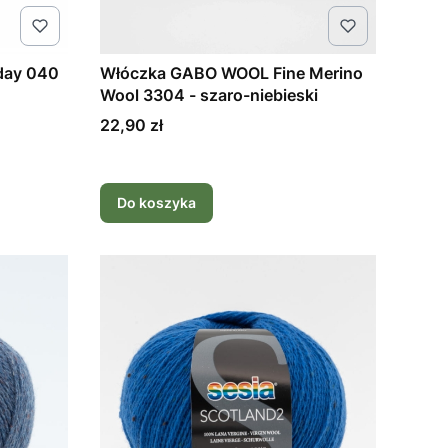
day 040
Włóczka GABO WOOL Fine Merino
Wool 3304 - szaro-niebieski
Cena
22,90 zł
Do koszyka