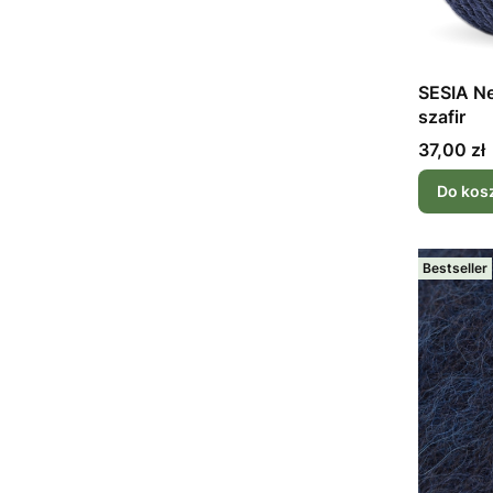
SESIA N
szafir
Cena
37,00 zł
Do kos
Bestseller