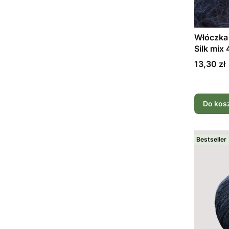
Włóczka
Silk mix
Cena
13,30 zł
Do kos
Bestseller