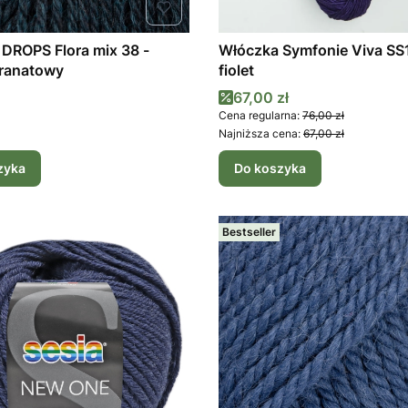
Flora mix 38 -
Włóczka Symfonie Viva SS
ranatowy
fiolet
Cena promocyjna
67,00 zł
Cena regularna:
76,00 zł
Najniższa cena:
67,00 zł
zyka
Do koszyka
Bestseller