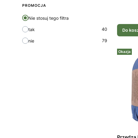
PROMOCJA
Nie stosuj tego filtra
40
tak
Do kos
79
nie
Okazja
Przędza 