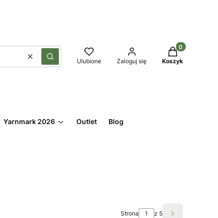
Produkty w kos
Wyczyść
Szukaj
Ulubione
Zaloguj się
Koszyk
Yarnmark 2026
Outlet
Blog
Strona
z 5
Następne pro