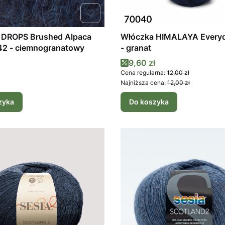
 DROPS Brushed Alpaca
Włóczka HIMALAYA Every
 42 - ciemnogranatowy
- granat
Cena promocyjna
9,60 zł
Cena regularna:
12,00 zł
Najniższa cena:
12,00 zł
zyka
Do koszyka