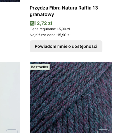
Przędza Fibra Natura Raffia 13 -
granatowy
Cena promocyjna
12,72 zł
Cena regularna:
15,90 zł
Najniższa cena:
15,90 zł
Powiadom mnie o dostępności
Bestseller