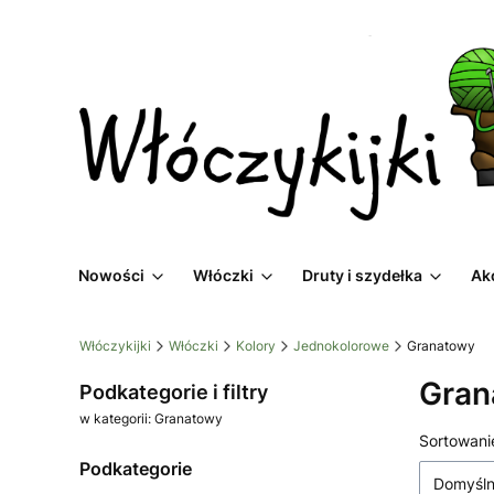
Nowości
Włóczki
Druty i szydełka
Ak
Włóczykijki
Włóczki
Kolory
Jednokolorowe
Granatowy
Gran
Podkategorie i filtry
w kategorii: Granatowy
Lista
Sortowani
Podkategorie
Domyśl