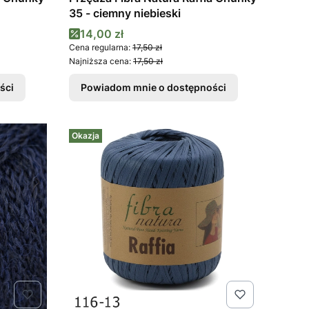
35 - ciemny niebieski
Cena promocyjna
14,00 zł
Cena regularna:
17,50 zł
Najniższa cena:
17,50 zł
ści
Powiadom mnie o dostępności
Okazja