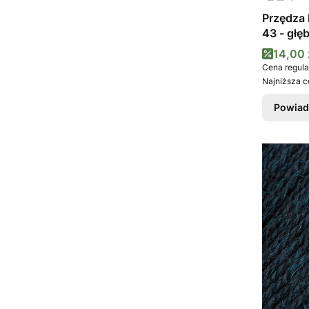
Przędza 
43 - głę
Cena 
14,00 
Cena regula
Najniższa c
Powiad