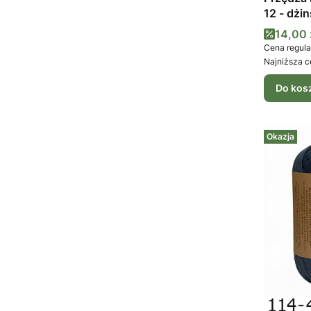
12 - dżin
Cena 
14,00 
Cena regula
Najniższa c
Do kos
Okazja