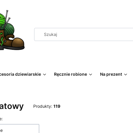
cesoria dziewiarskie
Ręcznie robione
Na prezent
atowy
Produkty:
119
 produktów
e:
ne