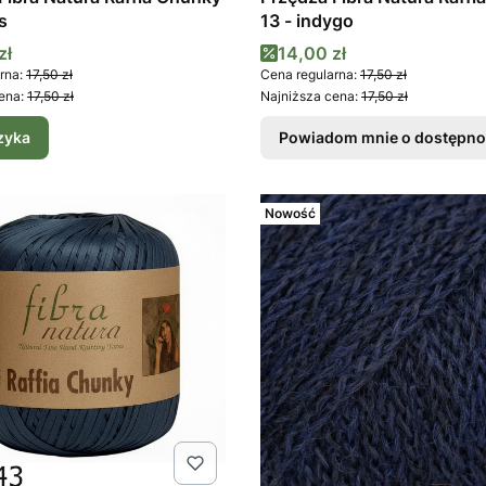
s
13 - indygo
promocyjna
Cena promocyjna
zł
14,00 zł
rna:
17,50 zł
Cena regularna:
17,50 zł
ena:
17,50 zł
Najniższa cena:
17,50 zł
zyka
Powiadom mnie o dostępno
Nowość