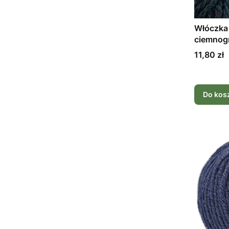
Włóczka DROPS 
ciemnog
Cena
11,80 zł
Do kos