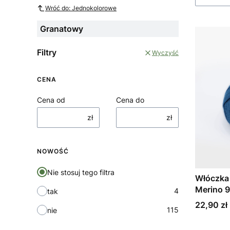
Wróć do: Jednokolorowe
Granatowy
Filtry
Wyczyść
CENA
Cena od
Cena do
zł
zł
NOWOŚĆ
Nie stosuj tego filtra
Włóczka
Merino 9
4
tak
Cena
22,90 zł
115
nie