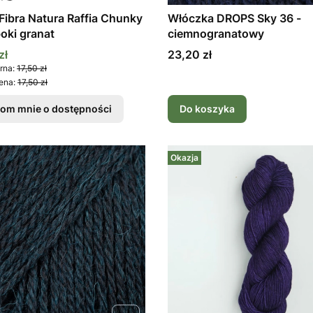
Fibra Natura Raffia Chunky
Włóczka DROPS Sky 36 -
boki granat
ciemnogranatowy
promocyjna
Cena
zł
23,20 zł
rna:
17,50 zł
ena:
17,50 zł
om mnie o dostępności
Do koszyka
Okazja