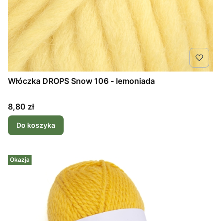
Włóczka DROPS Snow 106 - lemoniada
Cena
8,80 zł
Do koszyka
Okazja