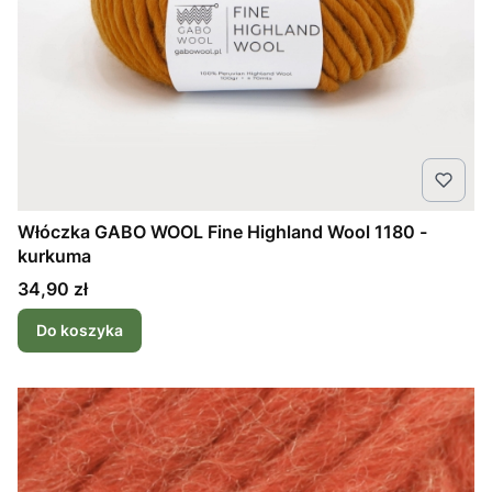
Włóczka GABO WOOL Fine Highland Wool 1180 -
kurkuma
Cena
34,90 zł
Do koszyka