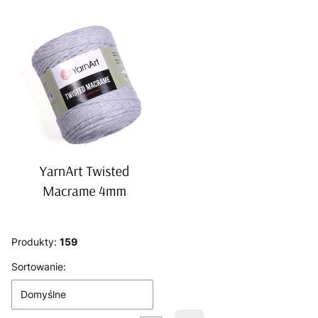
Produkty:
159
Lista produktów
Sortowanie:
Domyślne