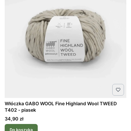
Włóczka GABO WOOL Fine Highland Wool TWEED
T402 - piasek
Cena
34,90 zł
Do koszyka