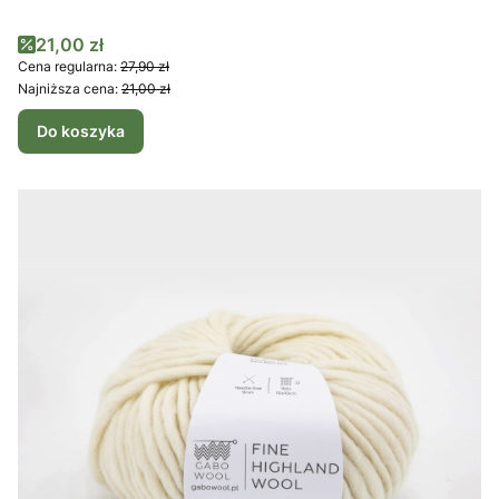
Cena promocyjna
21,00 zł
Cena regularna:
27,90 zł
Najniższa cena:
21,00 zł
Do koszyka