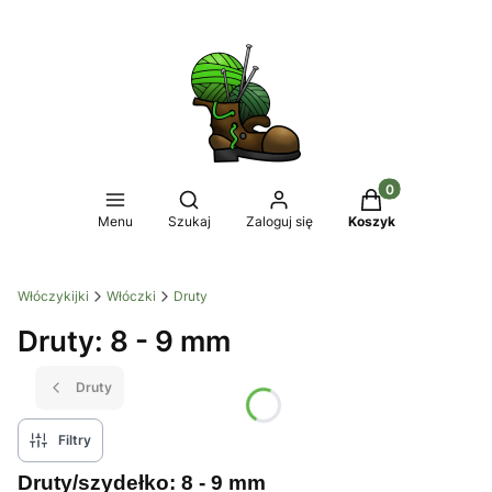
Produkty w koszy
Otwórz wyszukiwarkę
Menu
Szukaj
Zaloguj się
Koszyk
Włóczykijki
Włóczki
Druty
Druty: 8 - 9 mm
Druty
Filtry
Druty/szydełko: 8 - 9 mm