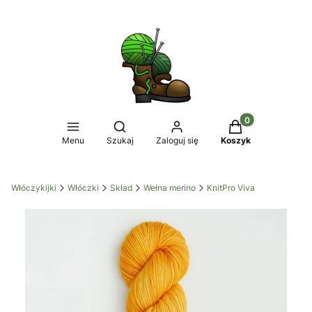
Produkty w koszy
Otwórz wyszukiwarkę
Menu
Szukaj
Zaloguj się
Koszyk
Włóczykijki
Włóczki
Skład
Wełna merino
KnitPro Viva