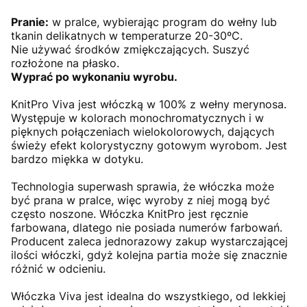
Pranie:
w pralce, wybierając program do wełny lub
tkanin delikatnych w temperaturze 20-30ºC.
Nie używać środków zmiękczających. Suszyć
rozłożone na płasko.
Wyprać po wykonaniu wyrobu.
KnitPro Viva jest włóczką w 100% z wełny merynosa.
Występuje w kolorach monochromatycznych i w
pięknych połączeniach wielokolorowych, dających
świeży efekt kolorystyczny gotowym wyrobom. Jest
bardzo miękka w dotyku.
Technologia superwash sprawia, że włóczka może
być prana w pralce, więc wyroby z niej mogą być
często noszone. Włóczka KnitPro jest ręcznie
farbowana, dlatego nie posiada numerów farbowań.
Producent zaleca jednorazowy zakup wystarczającej
ilości włóczki, gdyż kolejna partia może się znacznie
różnić w odcieniu.
Włóczka Viva jest idealna do wszystkiego, od lekkiej