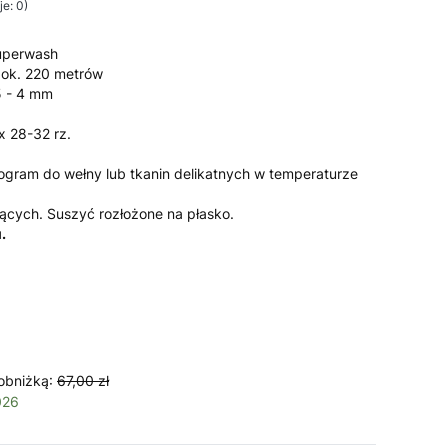
e: 0)
uperwash
 ok. 220 metrów
 - 4 mm
x 28-32 rz.
ogram do wełny lub tkanin delikatnych w temperaturze
cych. Suszyć rozłożone na płasko.
.
obniżką:
67,00 zł
026