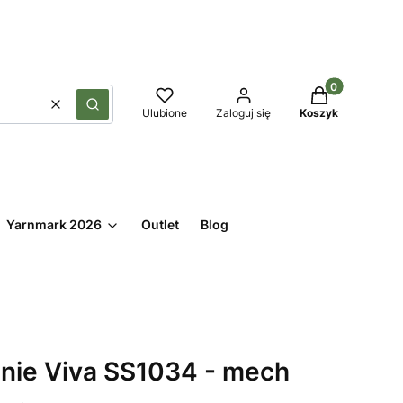
Produkty w kos
Wyczyść
Szukaj
Ulubione
Zaloguj się
Koszyk
Yarnmark 2026
Outlet
Blog
nie Viva SS1034 - mech