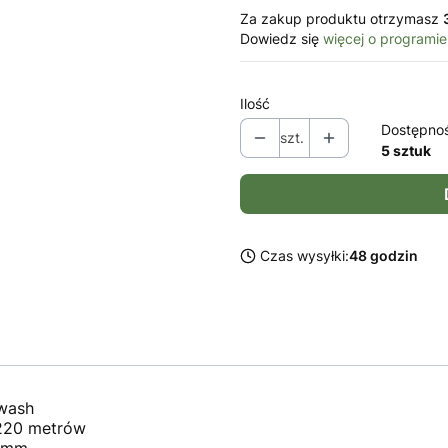
Za zakup produktu otrzymasz
Dowiedz się
więcej o programie
Ilość
Dostępno
szt.
5 sztuk
Czas wysyłki:
48 godzin
wash
220 metrów
4 mm