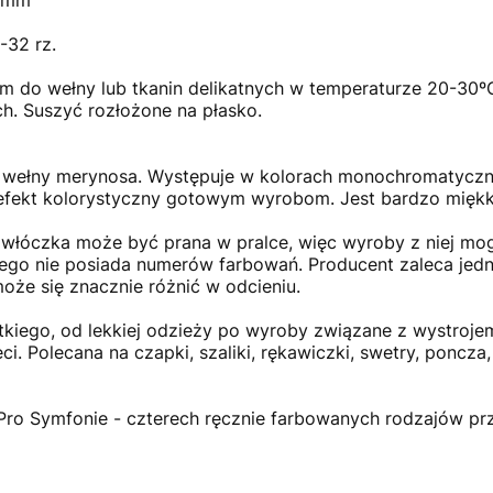
-32 rz.
m do wełny lub tkanin delikatnych w temperaturze 20-30º
. Suszyć rozłożone na płasko.
z wełny merynosa. Występuje w kolorach monochromatyczn
 efekt kolorystyczny gotowym wyrobom. Jest bardzo miękk
 włóczka może być prana w pralce, więc wyroby z niej mo
latego nie posiada numerów farbowań. Producent zaleca je
może się znacznie różnić w odcieniu.
tkiego, od lekkiej odzieży po wyroby związane z wystrojem
ci. Polecana na czapki, szaliki, rękawiczki, swetry, poncza
itPro Symfonie - czterech ręcznie farbowanych rodzajów pr