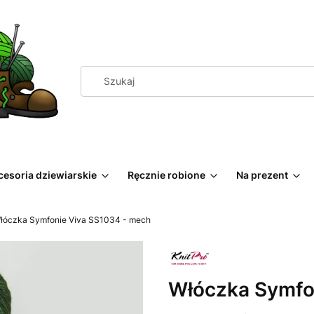
cesoria dziewiarskie
Ręcznie robione
Na prezent
łóczka Symfonie Viva SS1034 - mech
Włóczka Symfo