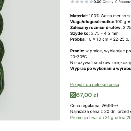
0.00
(Oceny: 0 Recenzj
Materiał:
100% Wełna merino s
Waga/długość motka:
100 g =
Zalecany rozmiar drutów:
3,25
Szydełko:
3,75 - 4,5 mm
Próbka:
10 x 10 cm = 22-25 o. 
Pranie:
w pralce, wybierając pr
20-30ºC.
Nie używać środków zmiękczają
Wyprać po wykonaniu wyrobu
Przejdź do pełnego opisu
67,00 zł
Cena regularna:
76,00 zł
Najniższa cena z 30 dni przed 
Promocja trwa do 31 grudnia 2