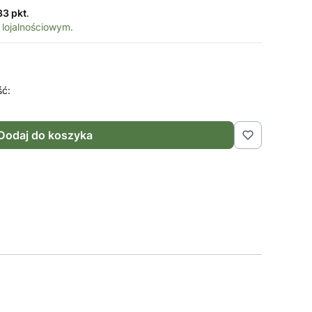
33 pkt
.
 lojalnościowym.
ść:
Dodaj do koszyka