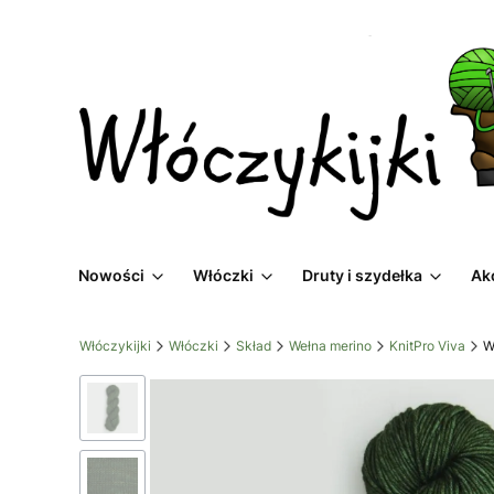
Nowości
Włóczki
Druty i szydełka
Ak
Włóczykijki
Włóczki
Skład
Wełna merino
KnitPro Viva
W