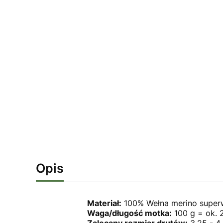
Opis
Materiał:
100% Wełna merino super
Waga/długość motka:
100 g = ok. 
Zalecany rozmiar drutów:
3,25 - 