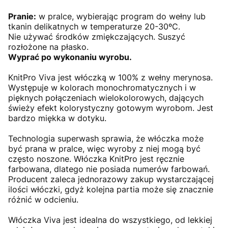
Pranie:
w pralce, wybierając program do wełny lub
tkanin delikatnych w temperaturze 20-30ºC.
Nie używać środków zmiękczających. Suszyć
rozłożone na płasko.
Wyprać po wykonaniu wyrobu.
KnitPro Viva jest włóczką w 100% z wełny merynosa.
Występuje w kolorach monochromatycznych i w
pięknych połączeniach wielokolorowych, dających
świeży efekt kolorystyczny gotowym wyrobom. Jest
bardzo miękka w dotyku.
Technologia superwash sprawia, że włóczka może
być prana w pralce, więc wyroby z niej mogą być
często noszone. Włóczka KnitPro jest ręcznie
farbowana, dlatego nie posiada numerów farbowań.
Producent zaleca jednorazowy zakup wystarczającej
ilości włóczki, gdyż kolejna partia może się znacznie
różnić w odcieniu.
Włóczka Viva jest idealna do wszystkiego, od lekkiej