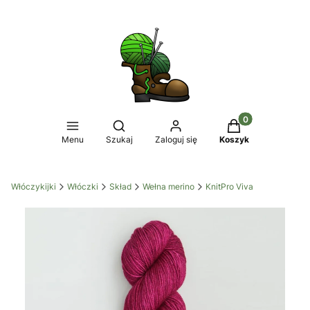
Produkty w koszy
Otwórz wyszukiwarkę
Menu
Szukaj
Zaloguj się
Koszyk
Włóczykijki
Włóczki
Skład
Wełna merino
KnitPro Viva