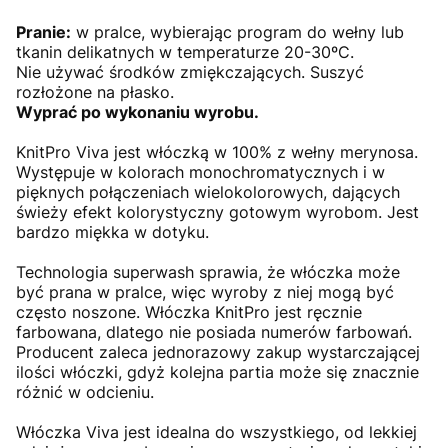
Pranie:
w pralce, wybierając program do wełny lub
tkanin delikatnych w temperaturze 20-30ºC.
Nie używać środków zmiękczających. Suszyć
rozłożone na płasko.
Wyprać po wykonaniu wyrobu.
KnitPro Viva jest włóczką w 100% z wełny merynosa.
Występuje w kolorach monochromatycznych i w
pięknych połączeniach wielokolorowych, dających
świeży efekt kolorystyczny gotowym wyrobom. Jest
bardzo miękka w dotyku.
Technologia superwash sprawia, że włóczka może
być prana w pralce, więc wyroby z niej mogą być
często noszone. Włóczka KnitPro jest ręcznie
farbowana, dlatego nie posiada numerów farbowań.
Producent zaleca jednorazowy zakup wystarczającej
ilości włóczki, gdyż kolejna partia może się znacznie
różnić w odcieniu.
Włóczka Viva jest idealna do wszystkiego, od lekkiej