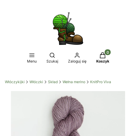
Produkty w koszy
Otwórz wyszukiwarkę
Menu
Szukaj
Zaloguj się
Koszyk
Włóczykijki
Włóczki
Skład
Wełna merino
KnitPro Viva