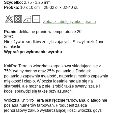
Szydełko:
2,75 - 3,25 mm
Próbka:
10 x 10 cm = 28-32 o. x 32-40 rz.
Zobacz tabelę symboli prania
Pranie:
delikatne pranie w temperaturze 20-
30ºC.
Nie używać środków zmiękczających. Suszyć rozłożone
na płasko.
Wyprać po wykonaniu wyrobu.
KnitPro Terra to włóczka skarpetkowa składająca się z
75% wełny merino oraz 25% poliamidu. Dodatek
poliamidu zapewnia trwałość , natomiast merino zapewnia
miękkość i ciepło. Włóczka
idealnie nadaje się na
skarpetki, ale można z niej zrobić także swetry, szale i
koce, sprawdzi się także przy ażurach.
Włóczka KnitPro Terra jest ręcznie farbowana, dlatego nie
posiada numerów farbowań. Producent zaleca
jednorazowy zakup wystarczającej ilości włóczki, gdyż