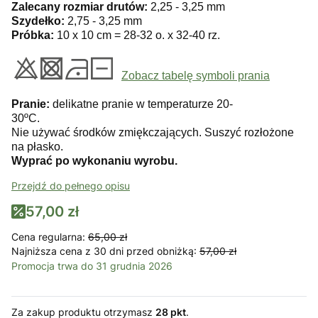
Zalecany rozmiar drutów:
2,25 - 3,25 mm
Szydełko:
2,75 - 3,25 mm
Próbka:
10 x 10 cm = 28-32 o. x 32-40 rz.
Zobacz tabelę symboli prania
Pranie:
delikatne pranie w temperaturze 20-
30ºC.
Nie używać środków zmiękczających. Suszyć rozłożone
na płasko.
Wyprać po wykonaniu wyrobu.
Przejdź do pełnego opisu
57,00 zł
Cena regularna:
65,00 zł
Najniższa cena z 30 dni przed obniżką:
57,00 zł
Promocja trwa do 31 grudnia 2026
Za zakup produktu otrzymasz
28 pkt
.