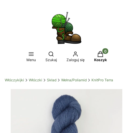
Produkty w koszy
Otwórz wyszukiwarkę
Menu
Szukaj
Zaloguj się
Koszyk
Włóczykijki
Włóczki
Skład
Wełna/Poliamid
KnitPro Terra