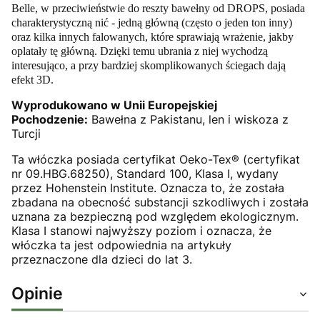
Belle, w przeciwieństwie do reszty bawełny od DROPS, posiada
charakterystyczną nić - jedną główną (często o jeden ton inny)
oraz kilka innych falowanych, które sprawiają wrażenie, jakby
oplatały tę główną. Dzięki temu ubrania z niej wychodzą
interesująco, a przy bardziej skomplikowanych ściegach dają
efekt 3D.
Wyprodukowano w Unii Europejskiej
Pochodzenie:
Bawełna z Pakistanu, len i wiskoza z
Turcji
Ta włóczka posiada certyfikat Oeko-Tex® (certyfikat
nr 09.HBG.68250), Standard 100, Klasa I, wydany
przez Hohenstein Institute. Oznacza to, że została
zbadana na obecność substancji szkodliwych i została
uznana za bezpieczną pod względem ekologicznym.
Klasa I stanowi najwyższy poziom i oznacza, że
włóczka ta jest odpowiednia na artykuły
przeznaczone dla dzieci do lat 3.
Opinie