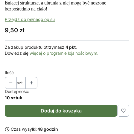
lśniącej strukturze, a ubrania z niej mogą być noszone
bezpośrednio na ciało!
Przejdź do pełnego opisu
Cena
9,50 zł
Za zakup produktu otrzymasz
4 pkt
.
Dowiedz się
więcej o programie lojalnościowym.
Ilość
szt.
Dostępność:
10 sztuk
Dodaj do koszyka
Czas wysyłki:
48 godzin