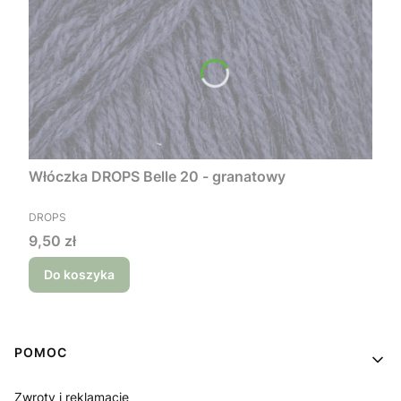
Włóczka DROPS Belle 20 - granatowy
PRODUCENT
DROPS
Cena
9,50 zł
Do koszyka
Linki w stopce
POMOC
Zwroty i reklamacje