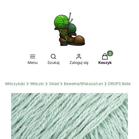
Produkty w koszy
Otwórz wyszukiwarkę
Menu
Szukaj
Zaloguj się
Koszyk
Włóczykijki
Włóczki
Skład
Bawełna/Wiskoza/Len
DROPS Belle