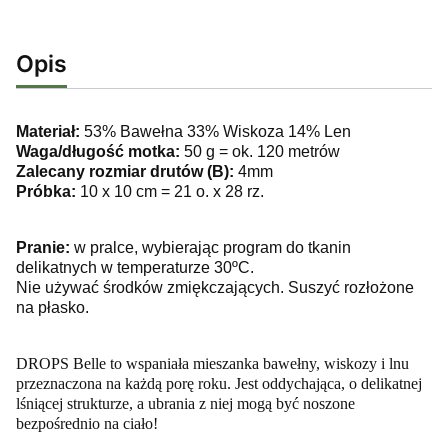
Opis
Materiał:
53% Bawełna 33% Wiskoza 14% Len
Waga/długość motka:
50 g = ok. 120 metrów
Zalecany rozmiar drutów (B):
4mm
Próbka:
10 x 10 cm = 21 o. x 28 rz.
Pranie:
w pralce, wybierając program do tkanin
delikatnych w temperaturze 30ºC.
Nie używać środków zmiękczających. Suszyć rozłożone
na płasko.
DROPS Belle to w
spaniała mieszanka bawełny, wiskozy i lnu
przeznaczona na każdą porę roku. Jest oddychająca, o delikatnej
lśniącej strukturze, a ubrania z niej mogą być noszone
bezpośrednio na ciało!