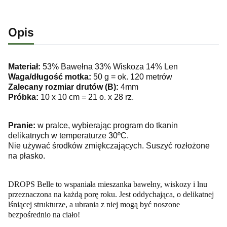
Opis
Materiał:
53% Bawełna 33% Wiskoza 14% Len
Waga/długość motka:
50 g = ok. 120 metrów
Zalecany rozmiar drutów (B):
4mm
Próbka:
10 x 10 cm = 21 o. x 28 rz.
Pranie:
w pralce, wybierając program do tkanin
delikatnych w temperaturze 30ºC.
Nie używać środków zmiękczających. Suszyć rozłożone
na płasko.
DROPS Belle to w
spaniała mieszanka bawełny, wiskozy i lnu
przeznaczona na każdą porę roku. Jest oddychająca, o delikatnej
lśniącej strukturze, a ubrania z niej mogą być noszone
bezpośrednio na ciało!