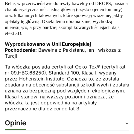
Belle, w przeciwieństwie do reszty bawełny od DROPS, posiada
charakterystyczną nić - jedną główną (często o jeden ton inny)
oraz kilka innych falowanych, które sprawiają wrażenie, jakby
oplatały tę główną. Dzięki temu ubrania z niej wychodzą
interesująco, a przy bardziej skomplikowanych ściegach dają
efekt 3D.
Wyprodukowano w Unii Europejskiej
Pochodzenie:
Bawełna z Pakistanu, len i wiskoza z
Turcji
Ta włóczka posiada certyfikat Oeko-Tex® (certyfikat
nr 09.HBG.68250), Standard 100, Klasa I, wydany
przez Hohenstein Institute. Oznacza to, że została
zbadana na obecność substancji szkodliwych i została
uznana za bezpieczną pod względem ekologicznym.
Klasa I stanowi najwyższy poziom i oznacza, że
włóczka ta jest odpowiednia na artykuły
przeznaczone dla dzieci do lat 3.
Opinie