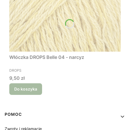
Włóczka DROPS Belle 04 - narcyz
PRODUCENT
DROPS
Cena
9,50 zł
Do koszyka
Linki w stopce
POMOC
Zwroty i reklamacje