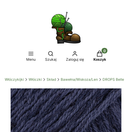
Produkty w koszy
Otwórz wyszukiwarkę
Menu
Szukaj
Zaloguj się
Koszyk
Włóczykijki
Włóczki
Skład
Bawełna/Wiskoza/Len
DROPS Belle