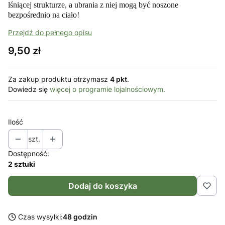
lśniącej strukturze, a ubrania z niej mogą być noszone
bezpośrednio na ciało!
Przejdź do pełnego opisu
Cena
9,50 zł
Za zakup produktu otrzymasz
4 pkt
.
Dowiedz się
więcej o programie lojalnościowym.
Ilość
szt.
Dostępność:
2 sztuki
Dodaj do koszyka
Czas wysyłki:
48 godzin