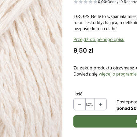
0.00
(Oceny: 0 Recenzj
DROPS Belle to w
spaniała mie
roku. Jest oddychająca, o delikat
bezpośrednio na ciało!
Przejdź do pełnego opisu
Cena
9,50 zł
Za zakup produktu otrzymasz
Dowiedz się
więcej o programie
Ilość
Dostępno
szt.
ponad 20