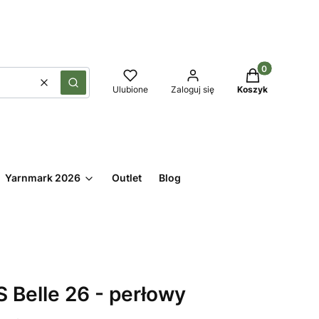
Produkty w kos
Wyczyść
Szukaj
Ulubione
Zaloguj się
Koszyk
Yarnmark 2026
Outlet
Blog
Belle 26 - perłowy