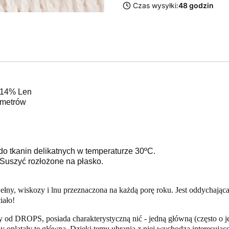
Czas wysyłki:
48 godzin
 14% Len
 metrów
do tkanin delikatnych w temperaturze 30ºC.
Suszyć rozłożone na płasko.
łny, wiskozy i lnu przeznaczona na każdą porę roku. Jest oddychająca, o
iało!
y od DROPS, posiada charakterystyczną nić - jedną główną (często o je
by oplatały tę główną. Dzięki temu ubrania z niej wychodzą interesują