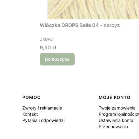
Włóczka DROPS Belle 04 - narcyz
PRODUCENT
DROPS
Cena
9,50 zł
Do koszyka
Linki w stopce
POMOC
MOJE KONTO
Zwroty i reklamacje
Twoje zamówienia
Kontakt
Program lojalności
Pytania i odpowiedzi
Ustawienia konta
Przechowalnia