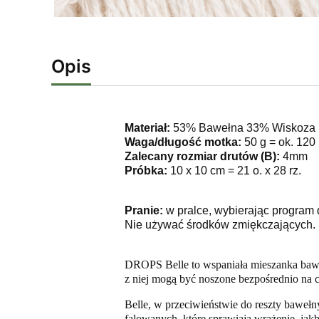
Opis
Materiał:
53% Bawełna 33% Wiskoza
Waga/długość motka:
50 g = ok. 120
Zalecany rozmiar drutów (B):
4mm
Próbka:
10 x 10 cm = 21 o. x 28 rz.
Pranie:
w pralce, wybierając program 
Nie używać środków zmiękczających. 
DROPS Belle to w
spaniała mieszanka bawe
z niej mogą być noszone bezpośrednio na c
Belle, w przeciwieństwie do reszty bawełn
falowanych, które sprawiają wrażenie, jak