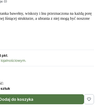
e: 0)
szanka bawełny, wiskozy i lnu przeznaczona na każdą porę
nej lśniącej strukturze, a ubrania z niej mogą być noszone
4 pkt
.
 lojalnościowym.
ść:
 sztuk
Dodaj do koszyka