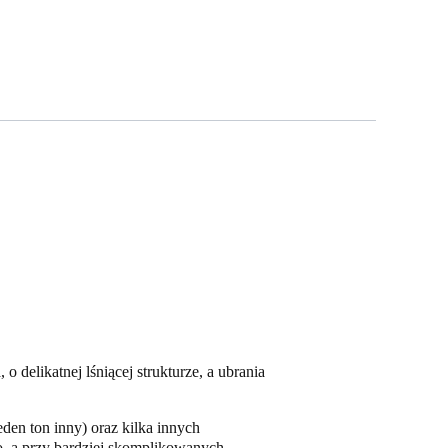
 delikatnej lśniącej strukturze, a ubrania
den ton inny) oraz kilka innych
co, a przy bardziej skomplikowanych