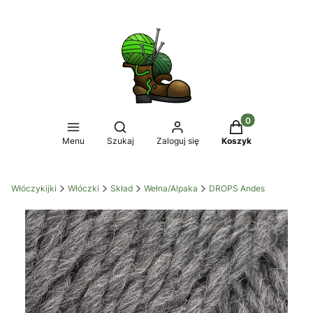
Produkty w koszy
Otwórz wyszukiwarkę
Menu
Szukaj
Zaloguj się
Koszyk
Włóczykijki
Włóczki
Skład
Wełna/Alpaka
DROPS Andes