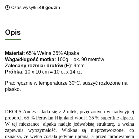
Czas wysyłki:
48 godzin
Opis
Materiał:
65% Wełna 35% Alpaka
Waga/długość motka:
100g = ok. 90 metrów
Zalecany rozmiar drutów (E):
9mm
Próbka:
10 x 10 cm = 10 o. x 14 rz.
Prać ręcznie w temperaturze 30ºC, suszyć rozłożone na
płasko.
DROPS Andes składa się z 2 nitek, przędzonych w tradycyjnej
proporcji 65 % Peruvian Highland wool i 35 % superfine alpaca.
W tej mieszance, alpaka nadaje jedwabistą strukturę, a wełna
zapewnia wytrzymałość. Włókna są nieprzetworzone, co
oznacza, że wełna została jedynie uprana, a przed farbowaniem