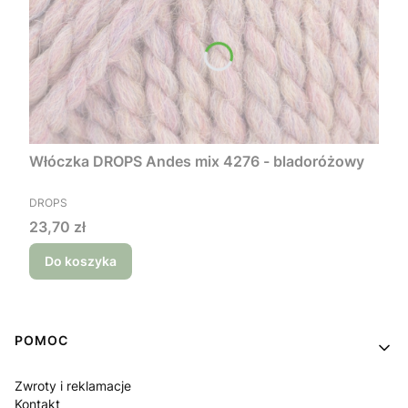
Włóczka DROPS Andes mix 4276 - bladoróżowy
PRODUCENT
DROPS
Cena
23,70 zł
Do koszyka
Linki w stopce
POMOC
Zwroty i reklamacje
Kontakt