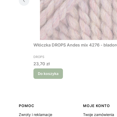
Włóczka DROPS Andes mix 4276 - blado
PRODUCENT
DROPS
Cena
23,70 zł
Do koszyka
Linki w stopce
POMOC
MOJE KONTO
Zwroty i reklamacje
Twoje zamówienia