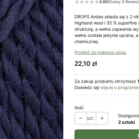
0.00
(Oceny: 0 Recenzj
DROPS Andes składa się z 2 nit
Highland wool i 35 % superfine
strukturę, a wełna zapewnia w
wełna została jedynie uprana,
chemicznej.
Przejdź do pełnego opisu
Cena
22,10 zł
Za zakup produktu otrzymasz
Dowiedz się
więcej o programie
Ilość
Dostępno
szt.
2 sztuki