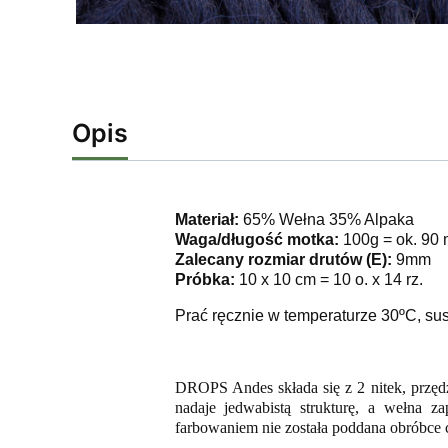
Opis
Materiał:
65% Wełna 35% Alpaka
Waga/długość motka:
100g = ok. 90 
Zalecany rozmiar drutów (E):
9mm
Próbka:
10 x 10 cm = 10 o. x 14 rz.
Prać ręcznie w temperaturze 30ºC, sus
DROPS Andes składa się z 2 nitek, przędz
nadaje jedwabistą strukturę, a wełna z
farbowaniem nie została poddana obróbce 