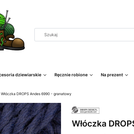
cesoria dziewiarskie
Ręcznie robione
Na prezent
Włóczka DROPS Andes 6990 - granatowy
Włóczka DROPS