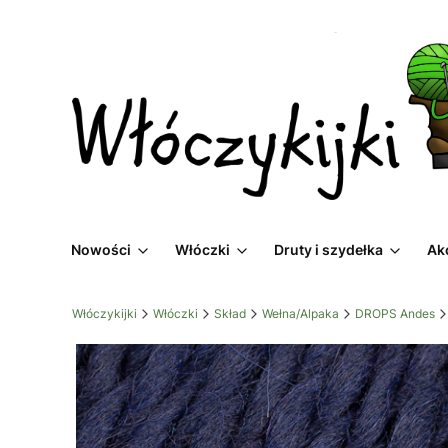
Nowości
Włóczki
Druty i szydełka
Ak
Włóczykijki
Włóczki
Skład
Wełna/Alpaka
DROPS Andes