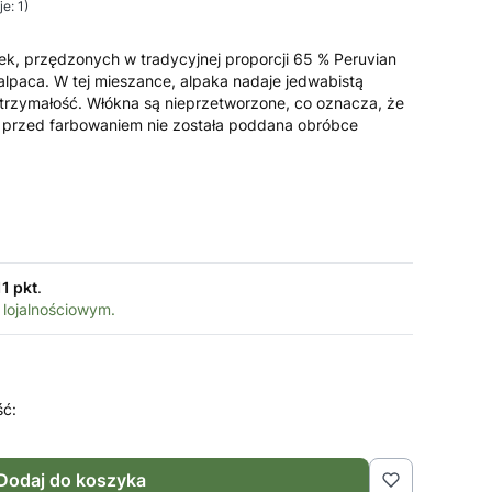
e: 1)
ek, przędzonych w tradycyjnej proporcji 65 % Peruvian
 alpaca. W tej mieszance, alpaka nadaje jedwabistą
ytrzymałość. Włókna są nieprzetworzone, co oznacza, że
 a przed farbowaniem nie została poddana obróbce
11 pkt
.
 lojalnościowym.
ść:
Dodaj do koszyka