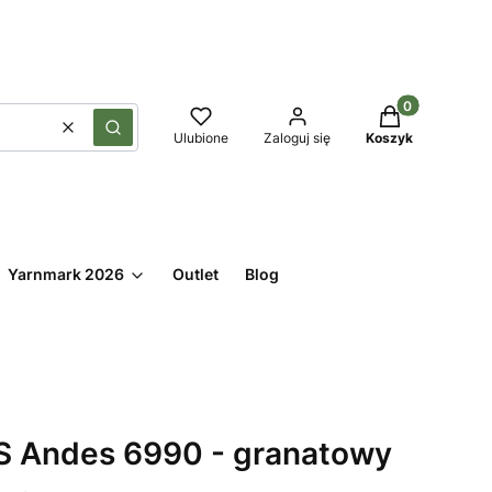
Produkty w kos
Wyczyść
Szukaj
Ulubione
Zaloguj się
Koszyk
Yarnmark 2026
Outlet
Blog
 Andes 6990 - granatowy