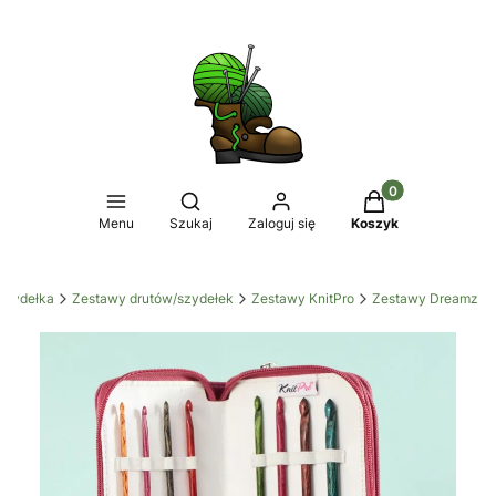
Produkty w koszy
Otwórz wyszukiwarkę
Menu
Szukaj
Zaloguj się
Koszyk
 szydełka
Zestawy drutów/szydełek
Zestawy KnitPro
Zestawy Dreamz