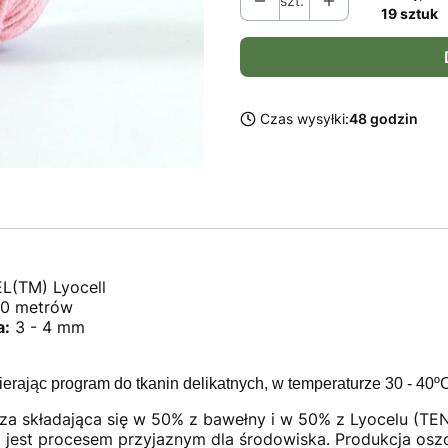
szt.
19 sztuk
Czas wysyłki:
48 godzin
(TM) Lyocell
10 metrów
a:
3 - 4 mm
ierając program do tkanin delikatnych, w temperaturze 30 - 40º
 składająca się w 50% z bawełny i w 50% z Lyocelu (TEN
 jest procesem przyjaznym dla środowiska. Produkcja osz