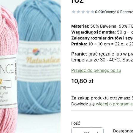
0.00
(Oceny: 0 Recenzj
Materiał:
50% Bawełna, 50% TE
Waga/długość motka:
50 g = o
Zalecany rozmiar drutów i szy
Próbka:
10 x 10 cm = 22 o. x 29
Pranie:
prać ręcznie lub w pr
temperaturze 30 - 40ºC.
Susz
Przejdź do pełnego opisu
Cena
10,80 zł
Za zakup produktu otrzymasz
Dowiedz się
więcej o programie
Ilość
Dostępno