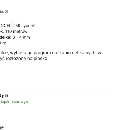
e: 0)
NCEL(TM) Lyocell
k. 110 metrów
dełka:
3 - 4 mm
 rz.
alce, wybierając program do tkanin delikatnych, w
yć rozłożone na płasko.
5 pkt
.
 lojalnościowym.
ść: