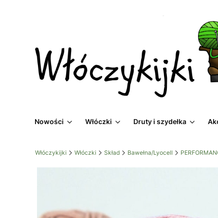
Nowości
Włóczki
Druty i szydełka
Ak
Włóczykijki
Włóczki
Skład
Bawełna/Lyocell
PERFORMANCE