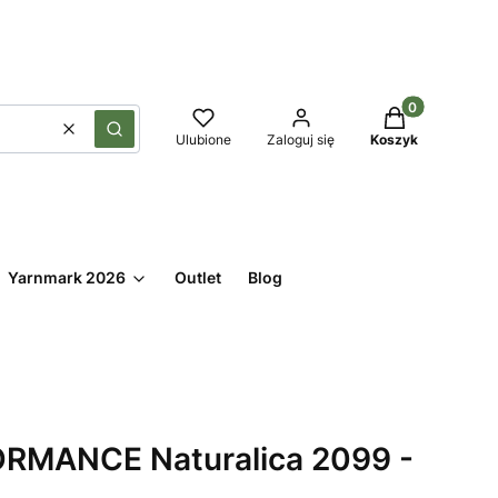
Produkty w kos
Wyczyść
Szukaj
Ulubione
Zaloguj się
Koszyk
Yarnmark 2026
Outlet
Blog
RMANCE Naturalica 2099 -