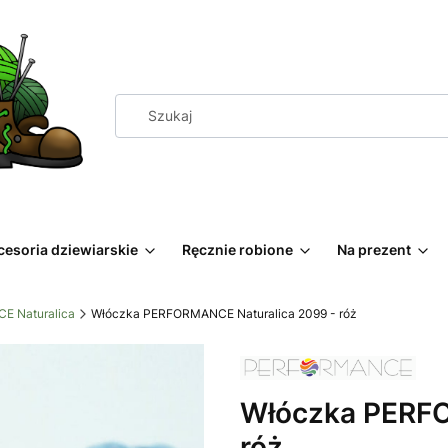
cesoria dziewiarskie
Ręcznie robione
Na prezent
 Naturalica
Włóczka PERFORMANCE Naturalica 2099 - róż
Włóczka PERFO
róż