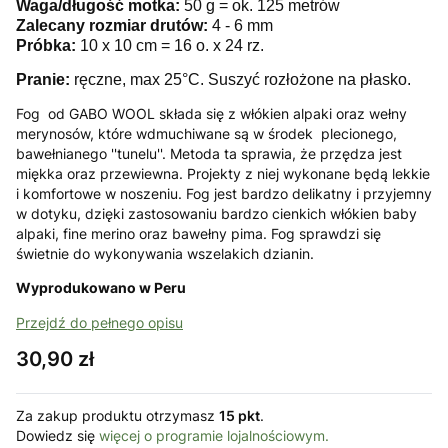
Waga/długość motka:
50 g = ok. 125 metrów
Zalecany rozmiar drutów:
4 - 6 mm
Próbka:
10 x 10 cm = 16 o. x 24 rz.
Pranie:
ręczne, max 25°C. Suszyć rozłożone na płasko.
Fog od GABO WOOL składa się z włókien alpaki oraz wełny
merynosów, które wdmuchiwane są w środek plecionego,
bawełnianego ''tunelu''. Metoda ta sprawia, że przędza jest
miękka oraz przewiewna. Projekty z niej wykonane będą lekkie
i komfortowe w noszeniu. Fog jest bardzo delikatny i przyjemny
w dotyku, dzięki zastosowaniu bardzo cienkich włókien baby
alpaki, fine merino oraz bawełny pima. Fog sprawdzi się
świetnie do wykonywania wszelakich dzianin.
Wyprodukowano w Peru
Przejdź do pełnego opisu
Cena
30,90 zł
Za zakup produktu otrzymasz
15 pkt
.
Dowiedz się
więcej o programie lojalnościowym.