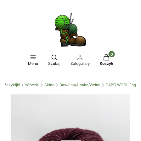
Produkty w koszy
Otwórz wyszukiwarkę
Menu
Szukaj
Zaloguj się
Koszyk
Włóczykijki
Włóczki
Skład
Bawełna/Alpaka/Wełna
GABO WOOL Fog