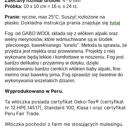
Zalecany rozmiar drutów:
4 - 6 mm
Próbka:
10 x 10 cm = 16 o. x 24 rz.
Pranie:
ręczne, max 25°C. Suszyć rozłożone na
Dokładna instrukcja prania znajduje się
tutaj
płasko.
Fog od GABO WOOL składa się z włókien alpaki oraz
wełny merynosów, które wdmuchiwane są w środek
plecionego, bawełnianego ''tunelu''. Metoda ta sprawia, że
przędza jest miękka oraz przewiewna. Projekty z niej
wykonane będą lekkie i komfortowe w noszeniu. Fog jest
bardzo delikatny i przyjemny w dotyku, dzięki
zastosowaniu bardzo cienkich włókien baby alpaki, fine
merino oraz bawełny pima. Fog sprawdzi się świetnie do
wykonywania wszelakich dzianin.
Wyprodukowano w Peru.
Ta włóczka posiada certyfikat Oeko-Tex® (certyfikat
nr 12.HPE.14517), Standard 100, Klasa I oraz certyfikat
Peru Fair Trade.
Włóczka pochodzi z farm nie stosujących mulesingu.