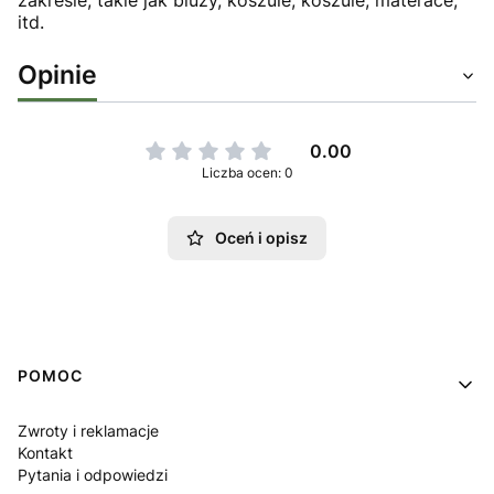
zakresie, takie jak bluzy, koszule, koszule, materace,
itd.
Opinie
0.00
Liczba ocen: 0
Oceń i opisz
Linki w stopce
POMOC
Zwroty i reklamacje
Kontakt
Pytania i odpowiedzi