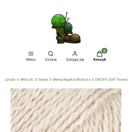
Produkty w koszy
Otwórz wyszukiwarkę
Menu
Szukaj
Zaloguj się
Koszyk
óczykijki
Włóczki
Skład
Wełna/Alpaka/Wiskoza
DROPS Soft Tweed