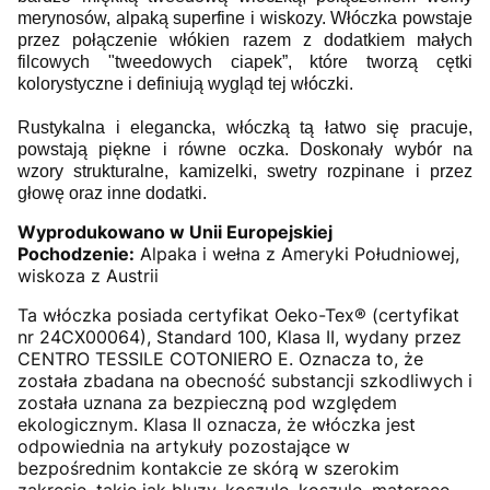
merynosów, alpaką superfine i wiskozy. Włóczka powstaje
przez połączenie włókien razem z dodatkiem małych
filcowych "tweedowych ciapek”, które tworzą cętki
kolorystyczne i definiują wygląd tej włóczki.
Rustykalna i elegancka, włóczką tą łatwo się pracuje,
powstają piękne i równe oczka. Doskonały wybór na
wzory strukturalne, kamizelki, swetry rozpinane i przez
głowę oraz inne dodatki.
Wyprodukowano w Unii Europejskiej
Pochodzenie:
Alpaka i wełna z Ameryki Południowej,
wiskoza z Austrii
Ta włóczka posiada certyfikat Oeko-Tex® (certyfikat
nr 24CX00064), Standard 100, Klasa II, wydany przez
CENTRO TESSILE COTONIERO E. Oznacza to, że
została zbadana na obecność substancji szkodliwych i
została uznana za bezpieczną pod względem
ekologicznym. Klasa II oznacza, że włóczka jest
odpowiednia na artykuły pozostające w
bezpośrednim kontakcie ze skórą w szerokim