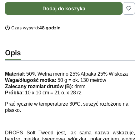
Dodaj do koszyka
Czas wysyłki:
48 godzin
Opis
Materiał:
50% Wełna merino 25% Alpaka 25% Wiskoza
Waga/długość motka:
50 g = ok. 130 metrów
Zalecany rozmiar drutów (B):
4mm
Próbka:
10 x 10 cm = 21 o. x 28 rz.
Prać ręcznie w temperaturze 30ºC, suszyć rozłożone na
płasko.
DROPS Soft Tweed jest, jak sama nazwa wskazuje,
bardzo miękką tweedową włóczką, połączeniem wełny