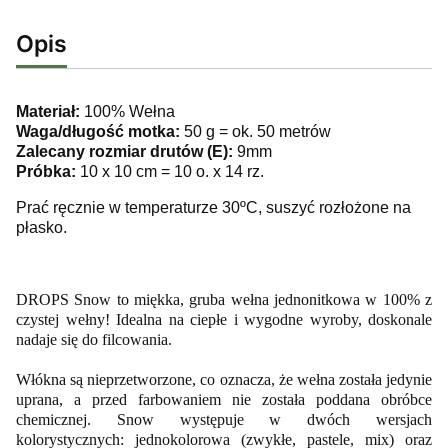
Opis
Materiał:
100% Wełna
Waga/długość motka:
50 g = ok. 50 metrów
Zalecany rozmiar drutów (E):
9mm
Próbka:
10 x 10 cm = 10 o. x 14 rz.
Prać ręcznie w temperaturze 30ºC, suszyć rozłożone na
płasko.
DROPS Snow to miękka, gruba wełna jednonitkowa w 100% z
czystej wełny! Idealna na ciepłe i wygodne wyroby, doskonale
nadaje się do filcowania.
Włókna są nieprzetworzone, co oznacza, że wełna została jedynie
uprana, a przed farbowaniem nie została poddana obróbce
chemicznej.
Snow występuje w dwóch wersjach
kolorystycznych: jednokolorowa (zwykłe, pastele, mix) oraz