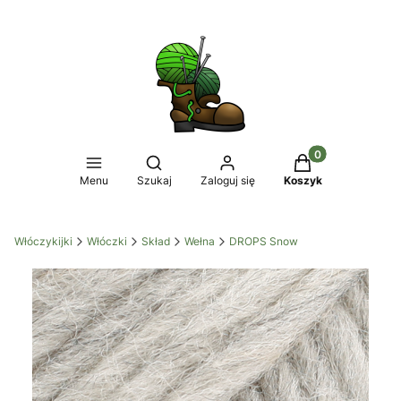
Produkty w koszy
Otwórz wyszukiwarkę
Menu
Szukaj
Zaloguj się
Koszyk
Włóczykijki
Włóczki
Skład
Wełna
DROPS Snow