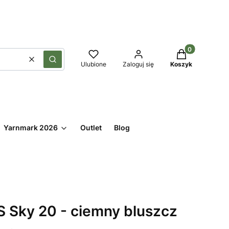
Produkty w kos
Wyczyść
Szukaj
Ulubione
Zaloguj się
Koszyk
Yarnmark 2026
Outlet
Blog
 Sky 20 - ciemny bluszcz