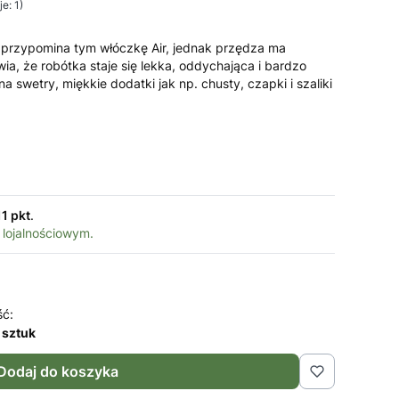
e: 1)
 przypomina tym włóczkę Air, jednak przędza ma
wia, że robótka staje się lekka, oddychająca i bardzo
a swetry, miękkie dodatki jak np. chusty, czapki i szaliki
11 pkt
.
 lojalnościowym.
ść:
 sztuk
Dodaj do koszyka