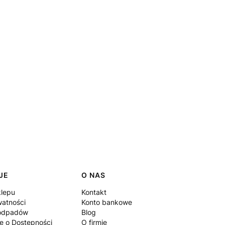
JE
O NAS
klepu
Kontakt
watności
Konto bankowe
 odpadów
Blog
e o Dostępności
O firmie