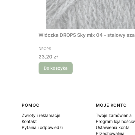
Włóczka DROPS Sky mix 04 - stalowy sza
PRODUCENT
DROPS
Cena
23,20 zł
Do koszyka
Linki w stopce
POMOC
MOJE KONTO
Zwroty i reklamacje
Twoje zamówienia
Kontakt
Program lojalności
Pytania i odpowiedzi
Ustawienia konta
Przechowalnia