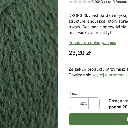
0.00
(Oceny: 0 Recenzj
DROPS Sky jest bardzo miękki,
strukturę łańcuszka, który spra
trwała. Doskonale sprawdzi się n
oraz większe projekty!
Przejdź do pełnego opisu
Cena
23,20 zł
Za zakup produktu otrzymasz
Dowiedz się
więcej o programie
Ilość
Dostępno
szt.
ponad 20