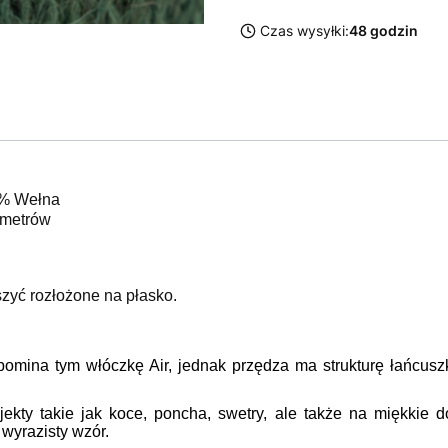
Czas wysyłki:
48 godzin
8% Wełna
 metrów
zyć rozłożone na płasko.
mina tym włóczkę Air, jednak przędza ma strukturę łańcuszka
kty takie jak koce, poncha, swetry, ale także na miękkie doda
wyrazisty wzór.