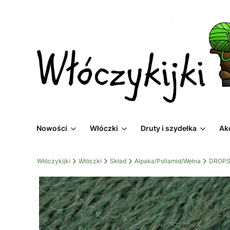
Nowości
Włóczki
Druty i szydełka
Ak
Włóczykijki
Włóczki
Skład
Alpaka/Poliamid/Wełna
DROPS