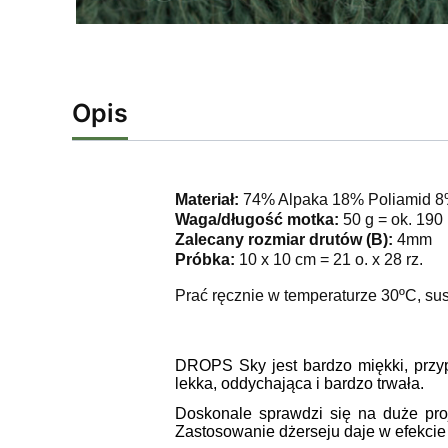
Opis
Materiał:
74% Alpaka 18% Poliamid 
Waga/długość motka:
50 g = ok. 190
Zalecany rozmiar drutów (B):
4mm
Próbka:
10 x 10 cm = 21 o. x 28 rz.
Prać ręcznie w temperaturze 30ºC, sus
DROPS Sky jest bardzo miękki, przypo
lekka, oddychająca i bardzo trwała.
Doskonale sprawdzi się na duże proje
Zastosowanie dżerseju daje w efekcie 