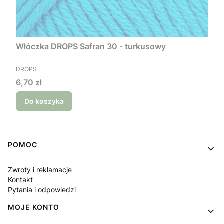
Włóczka DROPS Safran 30 - turkusowy
PRODUCENT
DROPS
Cena
6,70 zł
Do koszyka
Linki w stopce
POMOC
Zwroty i reklamacje
Kontakt
Pytania i odpowiedzi
MOJE KONTO