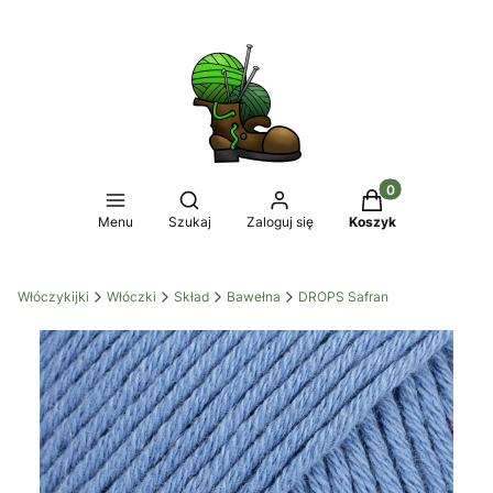
Produkty w koszy
Otwórz wyszukiwarkę
Menu
Szukaj
Zaloguj się
Koszyk
Włóczykijki
Włóczki
Skład
Bawełna
DROPS Safran