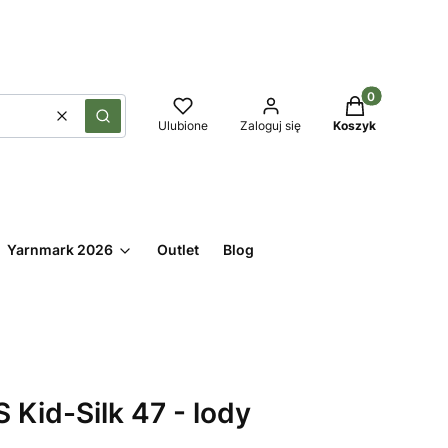
Produkty w kos
Wyczyść
Szukaj
Ulubione
Zaloguj się
Koszyk
Yarnmark 2026
Outlet
Blog
Kid-Silk 47 - lody