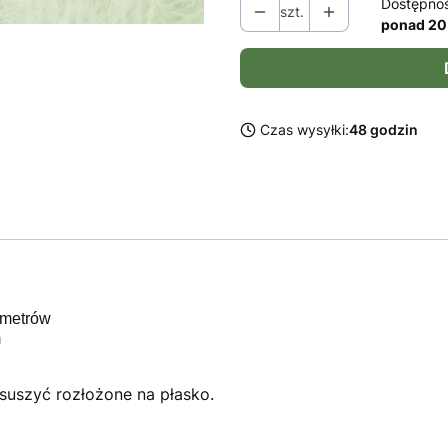
Dostępno
szt.
ponad 20
Czas wysyłki:
48 godzin
 metrów
m
suszyć rozłożone na płasko.