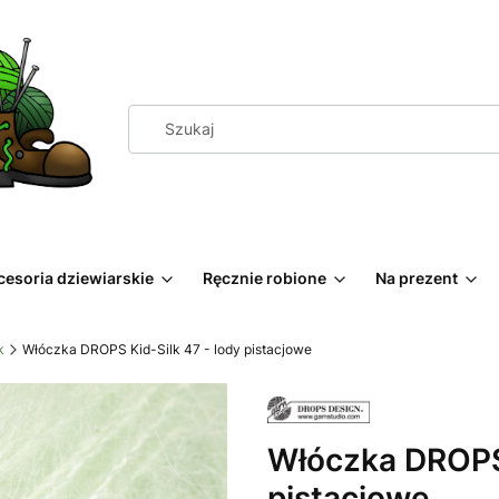
cesoria dziewiarskie
Ręcznie robione
Na prezent
k
Włóczka DROPS Kid-Silk 47 - lody pistacjowe
Włóczka DROPS 
pistacjowe