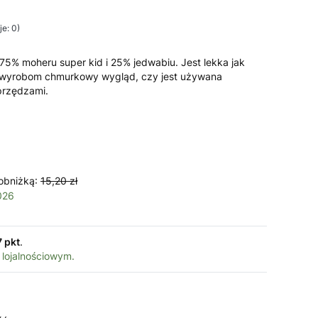
e: 0)
75% moheru super kid i 25% jedwabiu. Jest lekka jak
e wyrobom chmurkowy wygląd, czy jest używana
przędzami.
obniżką:
15,20 zł
026
7 pkt
.
 lojalnościowym.