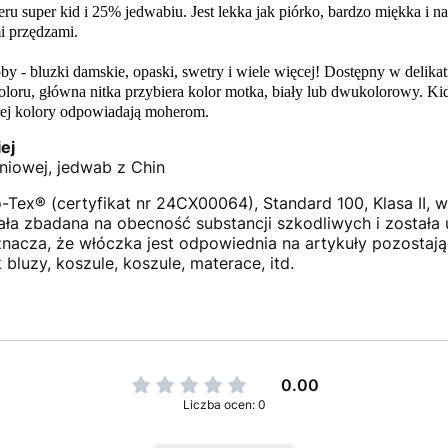
u super kid i 25% jedwabiu. Jest lekka jak piórko, bardzo miękka i
i przędzami.
y - bluzki damskie, opaski, swetry i wiele więcej! Dostępny w delikatne
loru, główna nitka przybiera kolor motka, biały lub dwukolorowy. Kid
órej kolory odpowiadają moherom.
ej
niowej, jedwab z Chin
o-Tex® (certyfikat nr 24CX00064), Standard 100, Klasa II
ła zbadana na obecność substancji szkodliwych i została
znacza, że włóczka jest odpowiednia na artykuły pozostaj
 bluzy, koszule, koszule, materace, itd.
0.00
Liczba ocen: 0