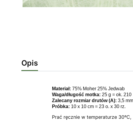
Opis
Materiał:
75% Moher 25% Jedwab
Waga/długość motka:
25 g = ok. 210
Zalecany rozmiar drutów (A):
3,5 m
Próbka:
10 x 10 cm = 23 o. x 30 rz.
Prać ręcznie w temperaturze 30ºC, 