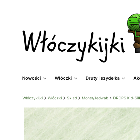
Nowości
Włóczki
Druty i szydełka
Ak
Włóczykijki
Włóczki
Skład
Moher/Jedwab
DROPS Kid-Sil