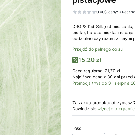
0.00
(Oceny: 0 Recenzj
DROPS Kid-Silk jest mieszanką 
piórko, bardzo miękka i nadaj
oddzielnie czy razem z innymi 
Przejdź do pełnego opisu
15,20 zł
Cena regularna:
21,70 zł
Najniższa cena z 30 dni przed 
Promocja trwa do 31 sierpnia 2
Za zakup produktu otrzymasz
Dowiedz się
więcej o programie
Ilość