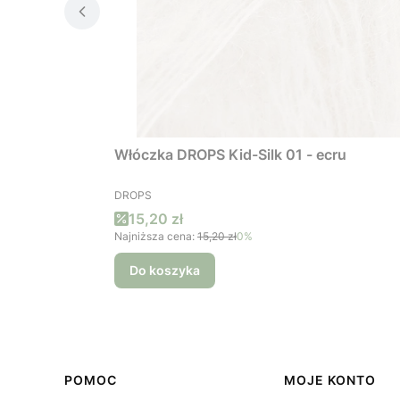
Włóczka DROPS Kid-Silk 01 - ecru
PRODUCENT
DROPS
Cena promocyjna
15,20 zł
Najniższa cena:
15,20 zł
0%
Do koszyka
Linki w stopce
POMOC
MOJE KONTO