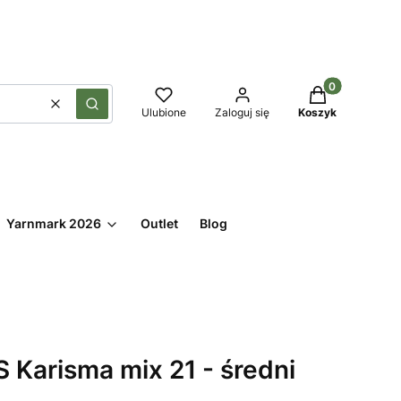
Produkty w kos
Wyczyść
Szukaj
Ulubione
Zaloguj się
Koszyk
Yarnmark 2026
Outlet
Blog
Karisma mix 21 - średni