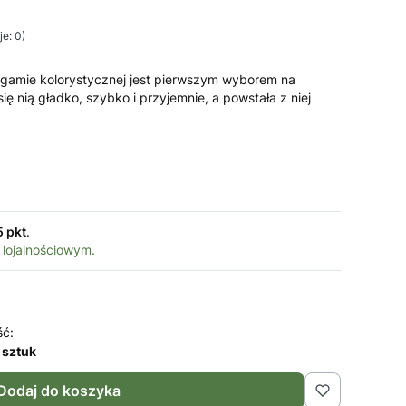
e: 0)
j gamie kolorystycznej jest pierwszym wyborem na
ię nią gładko, szybko i przyjemnie, a powstała z niej
5 pkt
.
 lojalnościowym.
ść:
 sztuk
Dodaj do koszyka