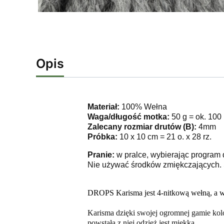
Opis
Materiał:
100% Wełna
Waga/długość motka:
50 g = ok. 100
Zalecany rozmiar drutów (B):
4mm
Próbka:
10 x 10 cm = 21 o. x 28 rz.
Pranie:
w pralce, wybierając program 
Nie używać środków zmiękczających. 
DROPS Karisma jest 4-nitkową wełną, a wyr
Karisma dzięki swojej ogromnej gamie kolo
powstała z niej odzież jest miękka.