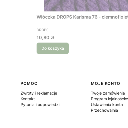
Włóczka DROPS Karisma 76 - ciemnofi
PRODUCENT
DROPS
Cena
10,80 zł
Do koszyka
Linki w stopce
POMOC
MOJE KONTO
Zwroty i reklamacje
Twoje zamówienia
Kontakt
Program lojalności
Pytania i odpowiedzi
Ustawienia konta
Przechowalnia