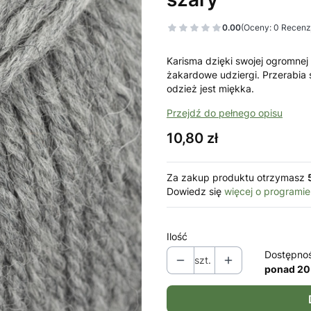
0.00
(Oceny: 0 Recenzj
Karisma dzięki swojej ogromne
żakardowe udziergi. Przerabia s
odzież jest miękka.
Przejdź do pełnego opisu
Cena
10,80 zł
Za zakup produktu otrzymasz
Dowiedz się
więcej o programie
Ilość
Dostępno
szt.
ponad 20