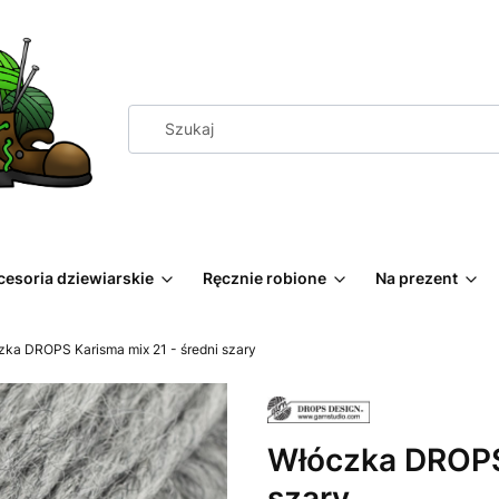
cesoria dziewiarskie
Ręcznie robione
Na prezent
zka DROPS Karisma mix 21 - średni szary
Włóczka DROPS 
szary