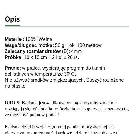
Opis
Materiał:
100% Wełna
Waga/długość motka:
50 g = ok. 100 metrów
Zalecany rozmiar drutów (B):
4mm
Próbka:
10 x 10 cm = 21 o. x 28 rz.
Pranie:
w pralce, wybierając program do tkanin
delikatnych w temperaturze 30ºC.
Nie używać środków zmiękczających. Suszyć rozłożone
na płasko.
DROPS Karisma jest 4-nitkową wełną, a wyroby z niej nie
rozciągają się. W dodatku włóczka ta jest superwash - oznacza to,
że może być prana w pralce!
Karisma dzięki swojej ogromnej gamie kolorystycznej jest
pierwszym wyborem na żakardowe udziergi. Przerabia się nią