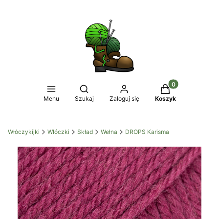
Produkty w koszy
Otwórz wyszukiwarkę
Menu
Szukaj
Zaloguj się
Koszyk
Włóczykijki
Włóczki
Skład
Wełna
DROPS Karisma