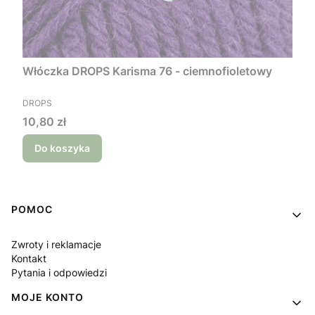
Włóczka DROPS Karisma 76 - ciemnofioletowy
PRODUCENT
DROPS
Cena
10,80 zł
Do koszyka
Linki w stopce
POMOC
Zwroty i reklamacje
Kontakt
Pytania i odpowiedzi
MOJE KONTO