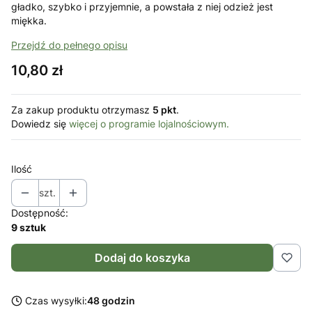
gładko, szybko i przyjemnie, a powstała z niej odzież jest
miękka.
Przejdź do pełnego opisu
Cena
10,80 zł
Za zakup produktu otrzymasz
5 pkt
.
Dowiedz się
więcej o programie lojalnościowym.
Ilość
szt.
Dostępność:
9 sztuk
Dodaj do koszyka
Czas wysyłki:
48 godzin