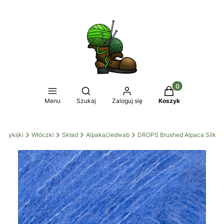
Produkty w koszy
Otwórz wyszukiwarkę
Menu
Szukaj
Zaloguj się
Koszyk
czykijki
Włóczki
Skład
Alpaka/Jedwab
DROPS Brushed Alpaca Silk