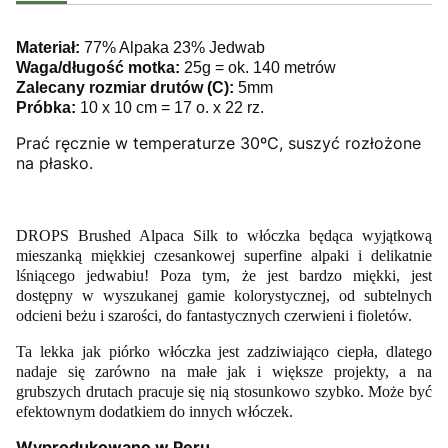
Materiał:
77% Alpaka 23% Jedwab
Waga/długość motka:
25g = ok. 140 metrów
Zalecany rozmiar drutów (C):
5mm
Próbka:
10 x 10 cm = 17 o. x 22 rz.
Prać ręcznie w temperaturze 30ºC, suszyć rozłożone
na płasko.
DROPS Brushed Alpaca Silk to włóczka będąca wyjątkową
mieszanką miękkiej czesankowej superfine alpaki i delikatnie
lśniącego jedwabiu!
Poza tym, że jest bardzo miękki, jest
dostępny w wyszukanej gamie kolorystycznej, od subtelnych
odcieni beżu i szarości, do fantastycznych czerwieni i fioletów.
Ta lekka jak piórko włóczka jest zadziwiająco ciepła, dlatego
nadaje się zarówno na małe jak i większe projekty, a na
grubszych drutach pracuje się nią stosunkowo szybko. M
oże być
efektownym dodatkiem do innych włóczek.
Wyprodukowano w Peru