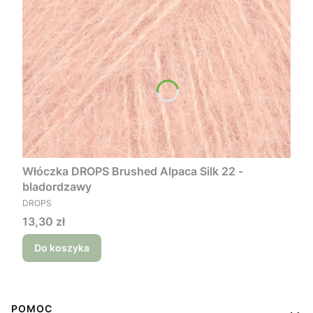
Włóczka DROPS Brushed Alpaca Silk 22 -
bladordzawy
PRODUCENT
DROPS
Cena
13,30 zł
Do koszyka
Linki w stopce
POMOC