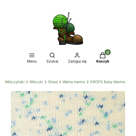
Produkty w koszy
Otwórz wyszukiwarkę
Menu
Szukaj
Zaloguj się
Koszyk
Włóczykijki
Włóczki
Skład
Wełna merino
DROPS Baby Merino