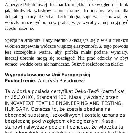
Ameryce Południowej. Jest bardzo miękka, a ze względu na brak
jakichkolwiek włosków - nie drapie. To idealny wybór dla
delikatnej skóry dziecka. Technologia superwash sprawia, że
włóczka może być prana w pralce, więc wyroby z niej mogą być
często noszone.
Specjalna struktura Baby Merino składająca się z wielu cienkich
włókien zapewnia włóczce większą elastyczność. Z tego powodu
jest szczególnie ważne, aby próbka miała podane wymiary,
inaczej ubrania mogą się rozciągać. Nie prać odzieży w zbyt
gorącej wodzie oraz nie namaczać. Suszyć rozłożone na płasko.
Wyprodukowane w Unii Europejskiej
Pochodzenie:
Ameryka Południowa
Ta włóczka posiada certyfikat Oeko-Tex® (certyfikat
nr 25.3.0110), Standard 100, Klasa I, wydany przez
INNOVATEXT TEXTILE ENGINEERING AND TESTING,
HUNGARY. Oznacza to, że została zbadana na
obecność substancji szkodliwych i została uznana za
bezpieczną pod względem ekologicznym. Klasa I
stanowi najwyższy poziom i oznacza, że włóczka ta
jest odpowiednia na artykuły przeznaczone dla dzieci