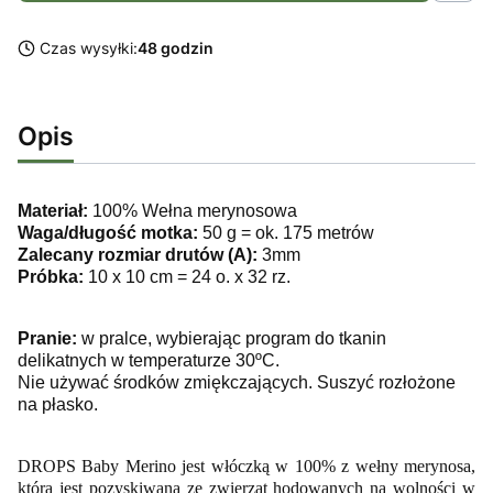
Czas wysyłki:
48 godzin
Opis
Materiał:
100% Wełna merynosowa
Waga/długość motka:
50 g = ok. 175 metrów
Zalecany rozmiar drutów (A):
3mm
Próbka:
10 x 10 cm = 24 o. x 32 rz.
Pranie:
w pralce, wybierając program do tkanin
delikatnych w temperaturze 30ºC.
Nie używać środków zmiękczających. Suszyć rozłożone
na płasko.
DROPS Baby Merino jest włóczką w 100% z wełny merynosa,
która jest pozyskiwana ze zwierząt hodowanych na wolności w