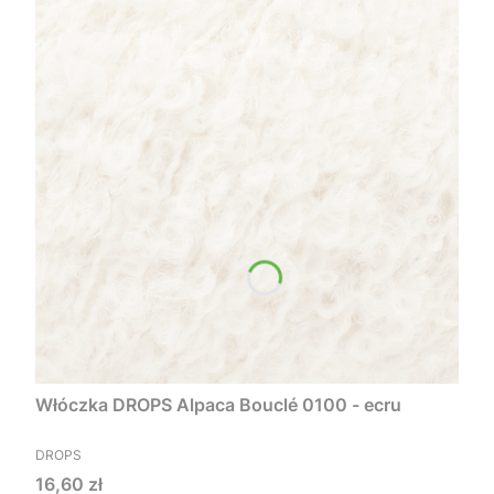
Włóczka DROPS Alpaca Bouclé 0100 - ecru
PRODUCENT
DROPS
Cena
16,60 zł