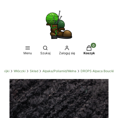
Produkty w koszy
Otwórz wyszukiwarkę
Menu
Szukaj
Zaloguj się
Koszyk
zykijki
Włóczki
Skład
Alpaka/Poliamid/Wełna
DROPS Alpaca Bouclé