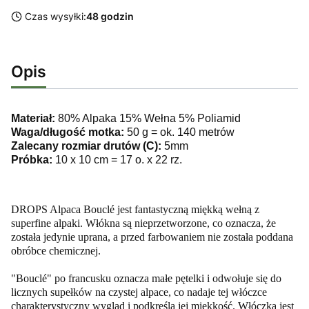
Czas wysyłki:
48 godzin
Opis
Materiał:
80% Alpaka 15% Wełna 5% Poliamid
Waga/długość motka:
50 g = ok. 140 metrów
Zalecany rozmiar drutów (C):
5mm
Próbka:
10 x 10 cm = 17 o. x 22 rz.
DROPS Alpaca Bouclé jest fantastyczną miękką wełną z
superfine alpaki. Włókna są nieprzetworzone, co oznacza, że
została jedynie uprana, a przed farbowaniem nie została poddana
obróbce chemicznej.
"Bouclé" po francusku oznacza małe pętelki i odwołuje się do
licznych supełków na czystej alpace, co nadaje tej włóczce
charakterystyczny wygląd i podkreśla jej miękkość. Włóczka jest