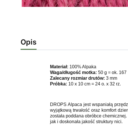
Opis
Materiał:
100% Alpaka
Waga/długość motka:
50 g = ok. 167
Zalecany rozmiar drutów:
3 mm
Próbka:
10 x 10 cm = 24 o. x 32 rz.
DROPS Alpaca jest wspaniałą przędzą!
wyjątkową trwałość oraz komfort dzier
została poddana obróbce chemicznej. 
jak i doskonała jakość struktury nici.