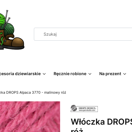
cesoria dziewiarskie
Ręcznie robione
Na prezent
zka DROPS Alpaca 3770 - malinowy róż
Włóczka DROPS
róż