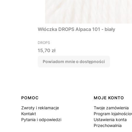
Włóczka DROPS Alpaca 101 - biały
PRODUCENT
DROPS
Cena
15,70 zł
Powiadom mnie o dostępności
Linki w stopce
POMOC
MOJE KONTO
Zwroty i reklamacje
Twoje zamówienia
Kontakt
Program lojalności
Pytania i odpowiedzi
Ustawienia konta
Przechowalnia