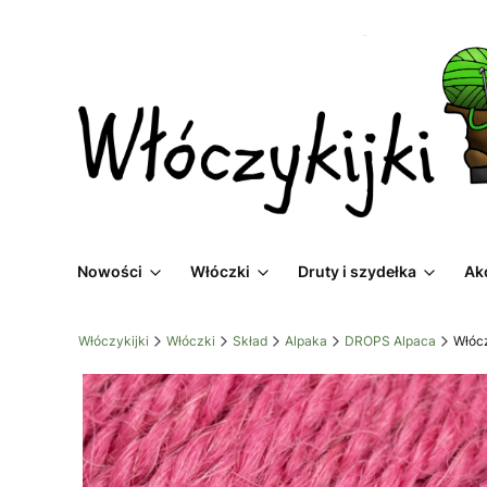
Nowości
Włóczki
Druty i szydełka
Ak
Włóczykijki
Włóczki
Skład
Alpaka
DROPS Alpaca
Włóc