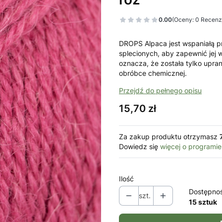
0.00
(Oceny: 0 Recenzj
DROPS Alpaca jest wspaniałą pr
splecionych, aby zapewnić jej 
oznacza, że została tylko upra
obróbce chemicznej.
Przejdź do pełnego opisu
Cena
15,70 zł
Za zakup produktu otrzymasz
Dowiedz się
więcej o programie
Ilość
Dostępno
szt.
15 sztuk