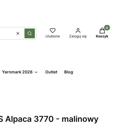
Produkty w kos
Wyczyść
Szukaj
Ulubione
Zaloguj się
Koszyk
Yarnmark 2026
Outlet
Blog
 Alpaca 3770 - malinowy