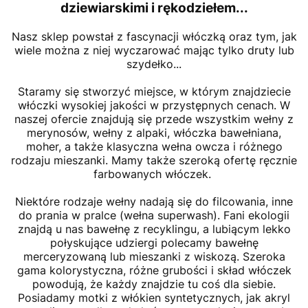
dziewiarskimi
i rękodziełem...
Nasz sklep powstał z fascynacji włóczką oraz tym, jak
wiele można z niej wyczarować mając tylko druty lub
szydełko...
Staramy się stworzyć miejsce, w którym znajdziecie
włóczki wysokiej jakości w przystępnych cenach. W
naszej ofercie znajdują się przede wszystkim wełny z
merynosów, wełny z alpaki, włóczka bawełniana,
moher, a także klasyczna wełna owcza i różnego
rodzaju mieszanki. Mamy także szeroką ofertę ręcznie
farbowanych włóczek.
Niektóre rodzaje wełny nadają się do filcowania, inne
do prania w pralce (wełna superwash). Fani ekologii
znajdą u nas bawełnę z recyklingu, a lubiącym lekko
połyskujące udziergi polecamy bawełnę
merceryzowaną lub mieszanki z wiskozą. Szeroka
gama kolorystyczna, różne grubości i skład włóczek
powodują, że każdy znajdzie tu coś dla siebie.
Posiadamy motki z włókien syntetycznych, jak akryl