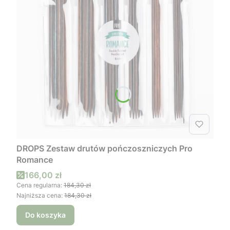
DROPS Zestaw drutów pończoszniczych Pro
Romance
Cena promocyjna
166,00 zł
Cena regularna:
184,30 zł
Najniższa cena:
184,30 zł
Do koszyka