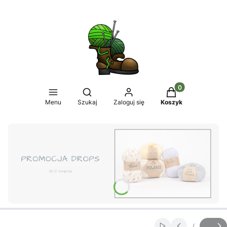
Produkty w koszy
Otwórz wyszukiwarkę
Menu
Szukaj
Zaloguj się
Koszyk
Naciśnij Enter lub spację, aby otworzyć stronę.
/