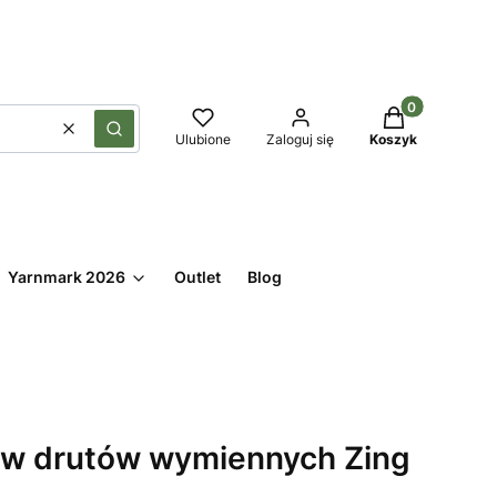
Produkty w kos
Wyczyść
Szukaj
Ulubione
Zaloguj się
Koszyk
Yarnmark 2026
Outlet
Blog
w drutów wymiennych Zing