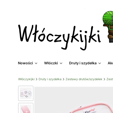
Nowości
Włóczki
Druty i szydełka
Ak
Włóczykijki
Druty i szydełka
Zestawy drutów/szydełek
Zest