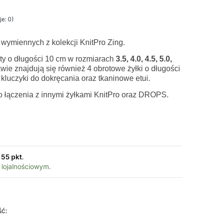
e: 0)
wymiennych z kolekcji KnitPro Zing.
ty o długości 10 cm w rozmiarach
3.5, 4.0, 4.5, 5.0,
awie znajdują się również 4 obrotowe żyłki o długości
4 kluczyki do dokręcania oraz tkaninowe etui.
o łączenia z innymi żyłkami KnitPro oraz DROPS.
155 pkt
.
 lojalnościowym.
ść: