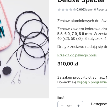
0.00
(Oceny: 0 Recenzj
Zestaw aluminiowych drutów 
Zestaw zawiera kolorowe dru
5.5, 6.0, 7.0, 8.0 mm
. W zest
40 (x2), 50 (x2), 8 zatyczek, 
Druty z zestawu nadają się d
Przejdź do pełnego opisu
Cena
310,00 zł
Za zakup produktu otrzymasz
Dowiedz się
więcej o programie
Ilość
Dostępno
szt.