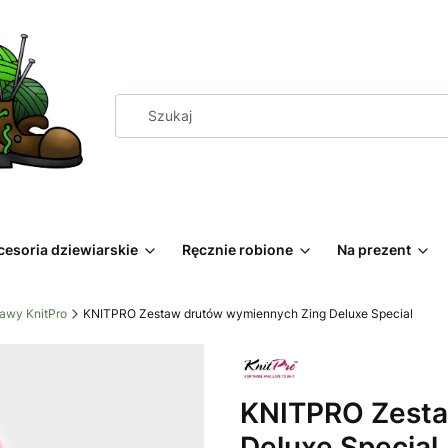
cesoria dziewiarskie
Ręcznie robione
Na prezent
awy KnitPro
KNITPRO Zestaw drutów wymiennych Zing Deluxe Special
KNITPRO Zesta
Deluxe Special