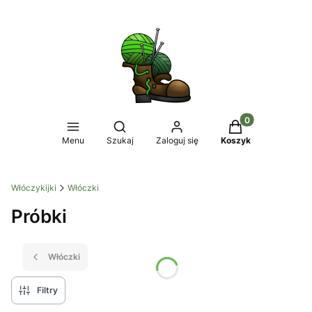
Produkty w koszy
Otwórz wyszukiwarkę
Menu
Szukaj
Zaloguj się
Koszyk
Włóczykijki
Włóczki
Próbki
Włóczki
Filtry