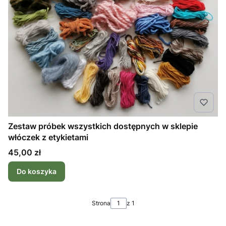
Zestaw próbek wszystkich dostępnych w sklepie
włóczek z etykietami
Cena
45,00 zł
Do koszyka
Strona
z 1