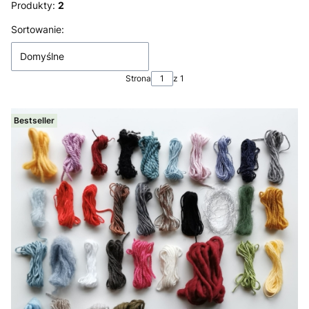
Produkty:
2
Lista produktów
Sortowanie:
Domyślne
Strona
z 1
Bestseller