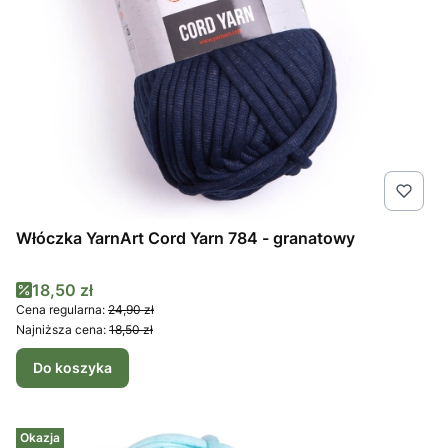
Włóczka YarnArt Cord Yarn 784 - granatowy
Cena promocyjna
18,50 zł
Cena regularna:
24,90 zł
Najniższa cena:
18,50 zł
Do koszyka
Okazja