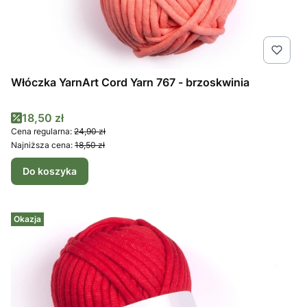
Włóczka YarnArt Cord Yarn 767 - brzoskwinia
Cena promocyjna
18,50 zł
Cena regularna:
24,90 zł
Najniższa cena:
18,50 zł
Do koszyka
Okazja