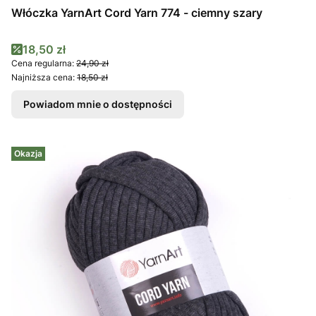
Włóczka YarnArt Cord Yarn 774 - ciemny szary
Cena promocyjna
18,50 zł
Cena regularna:
24,90 zł
Najniższa cena:
18,50 zł
Powiadom mnie o dostępności
Okazja