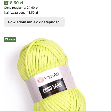
Cena promocyjna
18,50 zł
Cena regularna:
24,90 zł
Najniższa cena:
18,50 zł
Powiadom mnie o dostępności
Okazja