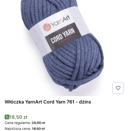
Włóczka YarnArt Cord Yarn 761 - dżins
Cena promocyjna
18,50 zł
Cena regularna:
24,90 zł
Najniższa cena:
18,50 zł