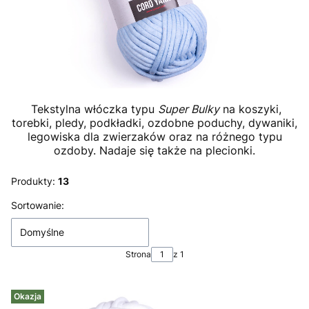
Tekstylna włóczka typu
Super Bulky
na koszyki,
torebki, pledy, podkładki, ozdobne poduchy, dywaniki,
legowiska dla zwierzaków oraz na różnego typu
ozdoby. Nadaje się także na plecionki.
Produkty:
13
Lista produktów
Sortowanie:
Domyślne
Strona
z 1
Okazja