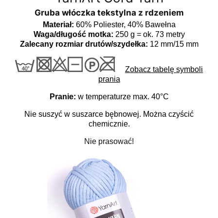
Gruba włóczka tekstylna z rdzeniem
Materiał:
60% Poliester, 40% Bawełna
Waga/długość motka:
250 g = ok. 73 metry
Zalecany rozmiar drutów/szydełka:
12 mm/15 mm
Zobacz tabelę symboli
prania
Pranie:
w temperaturze max. 40°C
Nie suszyć w suszarce bębnowej. Można czyścić
chemicznie.
Nie prasować!