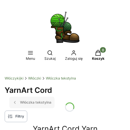
Produkty w koszy
Otwórz wyszukiwarkę
Menu
Szukaj
Zaloguj się
Koszyk
Włóczykijki
Włóczki
Włóczka tekstylna
YarnArt Cord
Włóczka tekstylna
Filtry
YarnArt Cord Yarn