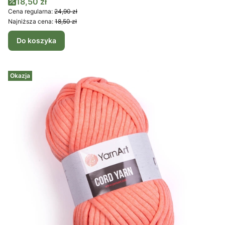
Cena promocyjna
18,50 zł
Cena regularna:
24,90 zł
Najniższa cena:
18,50 zł
Do koszyka
Okazja