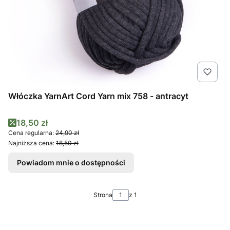
Włóczka YarnArt Cord Yarn mix 758 - antracyt
Cena promocyjna
18,50 zł
Cena regularna:
24,90 zł
Najniższa cena:
18,50 zł
Powiadom mnie o dostępności
Strona
z 1