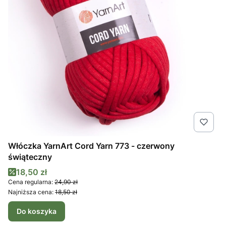
Włóczka YarnArt Cord Yarn 773 - czerwony
świąteczny
Cena promocyjna
18,50 zł
Cena regularna:
24,90 zł
Najniższa cena:
18,50 zł
Do koszyka