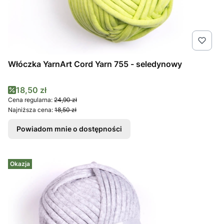
Włóczka YarnArt Cord Yarn 755 - seledynowy
Cena promocyjna
18,50 zł
Cena regularna:
24,90 zł
Najniższa cena:
18,50 zł
Powiadom mnie o dostępności
Okazja