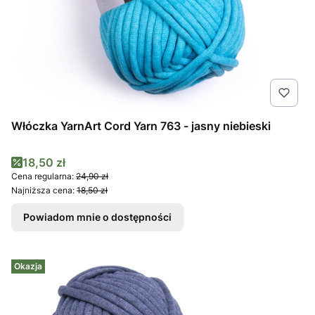
Włóczka YarnArt Cord Yarn 763 - jasny niebieski
Cena promocyjna
18,50 zł
Cena regularna:
24,90 zł
Najniższa cena:
18,50 zł
Powiadom mnie o dostępności
Okazja