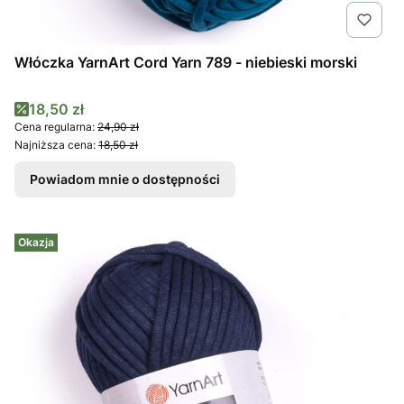
Włóczka YarnArt Cord Yarn 789 - niebieski morski
Cena promocyjna
18,50 zł
Cena regularna:
24,90 zł
Najniższa cena:
18,50 zł
Powiadom mnie o dostępności
Okazja