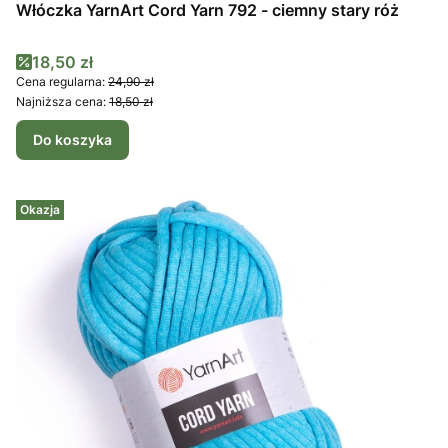
Włóczka YarnArt Cord Yarn 792 - ciemny stary róż
Cena promocyjna
18,50 zł
Cena regularna:
24,90 zł
Najniższa cena:
18,50 zł
Do koszyka
Okazja