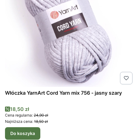
Włóczka YarnArt Cord Yarn mix 756 - jasny szary
Cena promocyjna
18,50 zł
Cena regularna:
24,90 zł
Najniższa cena:
18,50 zł
Do koszyka