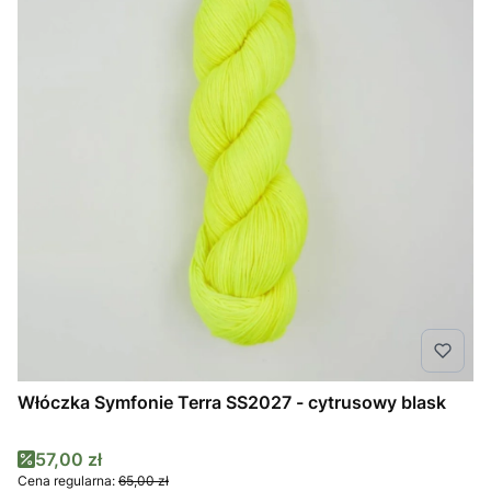
Włóczka Symfonie Terra SS2027 - cytrusowy blask
Cena promocyjna
57,00 zł
Cena regularna:
65,00 zł