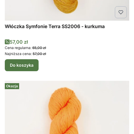
Włóczka Symfonie Terra SS2006 - kurkuma
Cena promocyjna
57,00 zł
Cena regularna:
65,00 zł
Najniższa cena:
57,00 zł
Do koszyka
Okazja