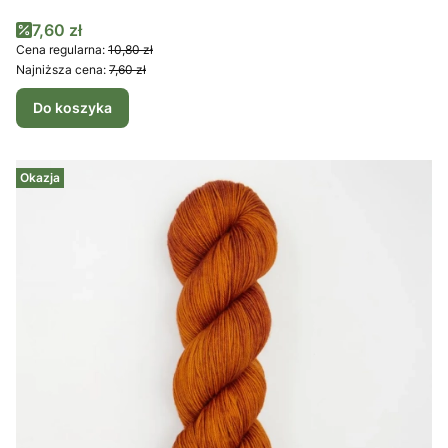
Cena promocyjna
7,60 zł
Cena regularna:
10,80 zł
Najniższa cena:
7,60 zł
Do koszyka
Okazja