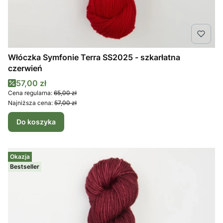
Włóczka Symfonie Terra SS2025 - szkarłatna
czerwień
Cena promocyjna
57,00 zł
Cena regularna:
65,00 zł
Najniższa cena:
57,00 zł
Do koszyka
Okazja
Bestseller