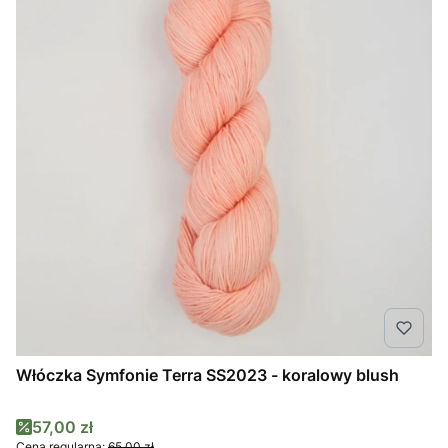
Włóczka Symfonie Terra SS2023 - koralowy blush
Cena promocyjna
57,00 zł
Cena regularna:
65,00 zł