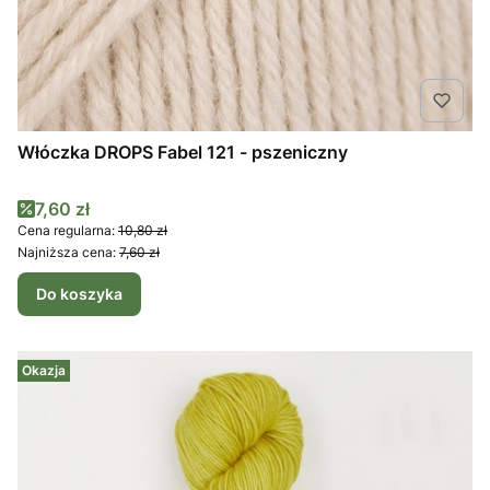
Włóczka DROPS Fabel 121 - pszeniczny
Cena promocyjna
7,60 zł
Cena regularna:
10,80 zł
Najniższa cena:
7,60 zł
Do koszyka
Okazja