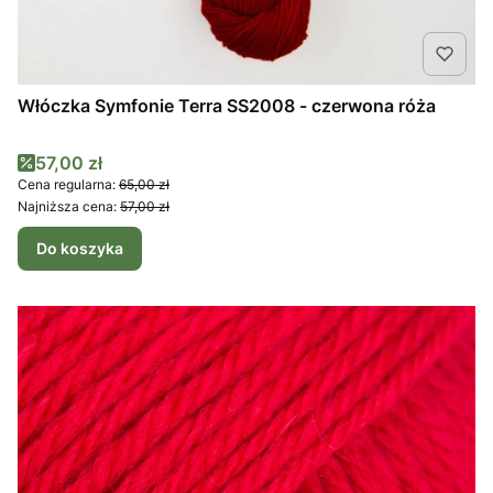
Włóczka Symfonie Terra SS2008 - czerwona róża
Cena promocyjna
57,00 zł
Cena regularna:
65,00 zł
Najniższa cena:
57,00 zł
Do koszyka