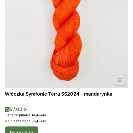
Włóczka Symfonie Terra SS2024 - mandarynka
Cena promocyjna
57,00 zł
Cena regularna:
65,00 zł
Najniższa cena:
57,00 zł
Do koszyka