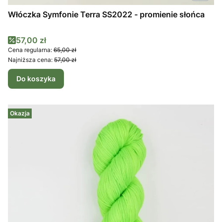
Włóczka Symfonie Terra SS2022 - promienie słońca
Cena promocyjna
57,00 zł
Cena regularna:
65,00 zł
Najniższa cena:
57,00 zł
Do koszyka
Okazja