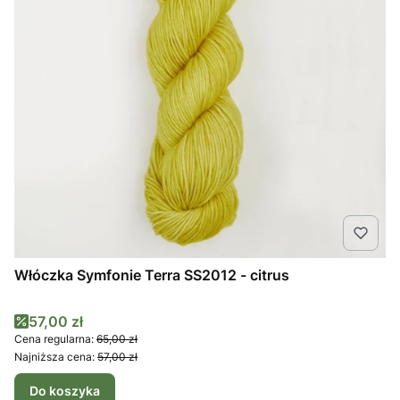
Włóczka Symfonie Terra SS2012 - citrus
Cena promocyjna
57,00 zł
Cena regularna:
65,00 zł
Najniższa cena:
57,00 zł
Do koszyka