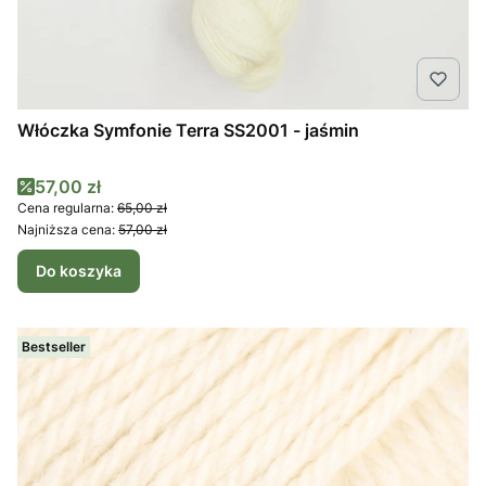
Włóczka Symfonie Terra SS2001 - jaśmin
Cena promocyjna
57,00 zł
Cena regularna:
65,00 zł
Najniższa cena:
57,00 zł
Do koszyka
Bestseller