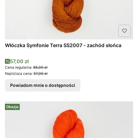
Włóczka Symfonie Terra SS2007 - zachód słońca
Cena promocyjna
57,00 zł
Cena regularna:
65,00 zł
Najniższa cena:
57,00 zł
Powiadom mnie o dostępności
Okazja