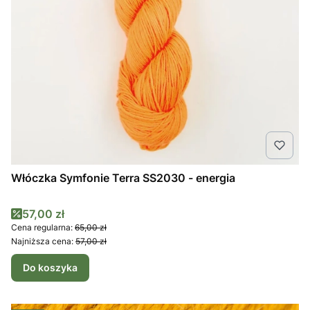
Włóczka Symfonie Terra SS2030 - energia
Cena promocyjna
57,00 zł
Cena regularna:
65,00 zł
Najniższa cena:
57,00 zł
Do koszyka