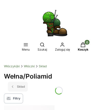
Produkty w koszy
Otwórz wyszukiwarkę
Menu
Szukaj
Zaloguj się
Koszyk
Włóczykijki
Włóczki
Skład
Wełna/Poliamid
Skład
Filtry