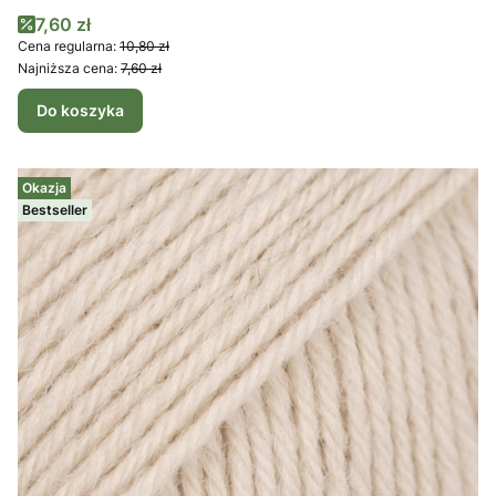
Cena promocyjna
7,60 zł
Cena regularna:
10,80 zł
Najniższa cena:
7,60 zł
Do koszyka
Okazja
Bestseller