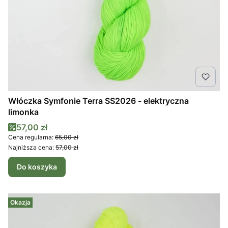
Włóczka Symfonie Terra SS2026 - elektryczna
limonka
Cena promocyjna
57,00 zł
Cena regularna:
65,00 zł
Najniższa cena:
57,00 zł
Do koszyka
Okazja