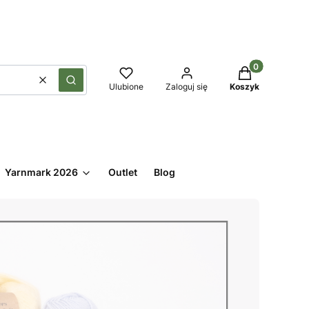
Produkty w kos
Wyczyść
Szukaj
Ulubione
Zaloguj się
Koszyk
Yarnmark 2026
Outlet
Blog