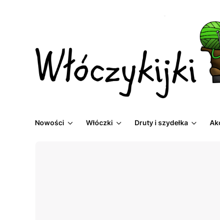
Nowości
Włóczki
Druty i szydełka
Ak