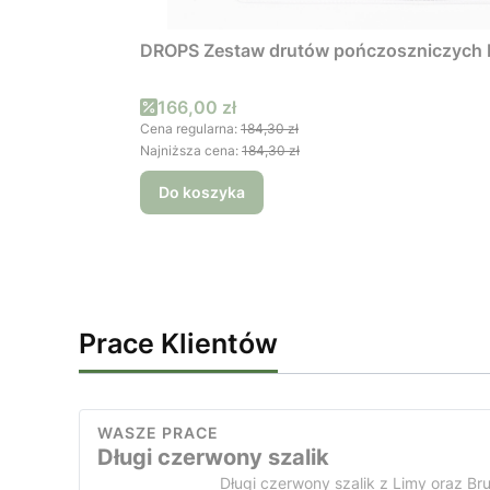
DROPS Zestaw drutów pończoszniczych
Cena promocyjna
166,00 zł
Cena regularna:
184,30 zł
Najniższa cena:
184,30 zł
Do koszyka
Prace Klientów
WASZE PRACE
Długi czerwony szalik
Długi czerwony szalik z Limy oraz Br