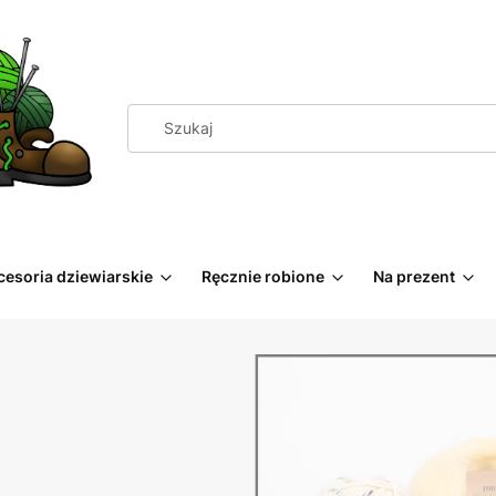
cesoria dziewiarskie
Ręcznie robione
Na prezent