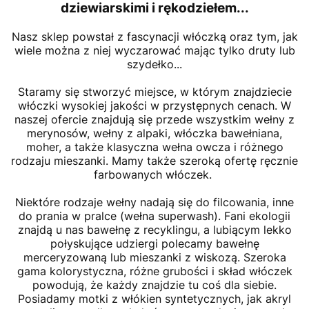
dziewiarskimi
i rękodziełem...
Nasz sklep powstał z fascynacji włóczką oraz tym, jak
wiele można z niej wyczarować mając tylko druty lub
szydełko...
Staramy się stworzyć miejsce, w którym znajdziecie
włóczki wysokiej jakości w przystępnych cenach. W
naszej ofercie znajdują się przede wszystkim wełny z
merynosów, wełny z alpaki, włóczka bawełniana,
moher, a także klasyczna wełna owcza i różnego
rodzaju mieszanki. Mamy także szeroką ofertę ręcznie
farbowanych włóczek.
Niektóre rodzaje wełny nadają się do filcowania, inne
do prania w pralce (wełna superwash). Fani ekologii
znajdą u nas bawełnę z recyklingu, a lubiącym lekko
połyskujące udziergi polecamy bawełnę
merceryzowaną lub mieszanki z wiskozą. Szeroka
gama kolorystyczna, różne grubości i skład włóczek
powodują, że każdy znajdzie tu coś dla siebie.
Posiadamy motki z włókien syntetycznych, jak akryl