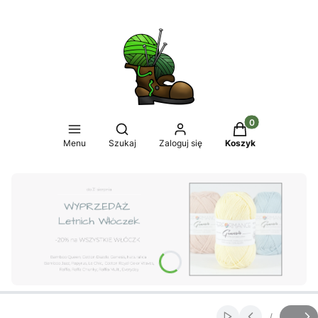
Produkty w koszy
Otwórz wyszukiwarkę
Menu
Szukaj
Zaloguj się
Koszyk
Naciśnij Enter lub spację, aby otworzyć stronę.
/