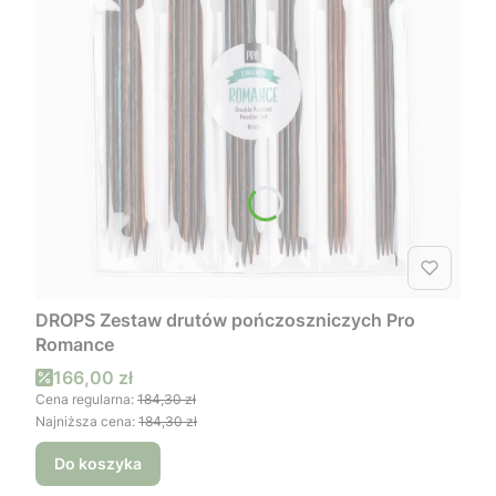
DROPS Zestaw drutów pończoszniczych Pro
Romance
Cena promocyjna
166,00 zł
Cena regularna:
184,30 zł
Najniższa cena:
184,30 zł
Do koszyka