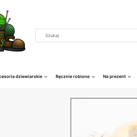
cesoria dziewiarskie
Ręcznie robione
Na prezent