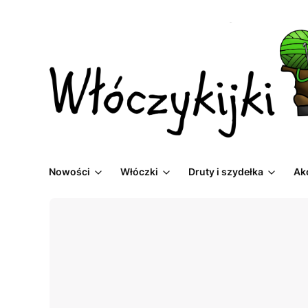
Nowości
Włóczki
Druty i szydełka
Ak