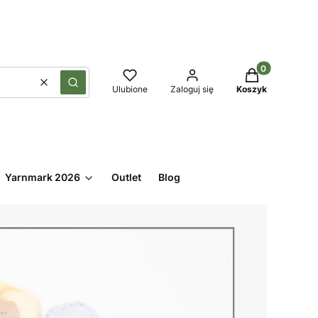
Produkty w kos
Wyczyść
Szukaj
Ulubione
Zaloguj się
Koszyk
Yarnmark 2026
Outlet
Blog