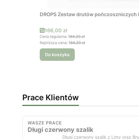
DROPS Zestaw drutów pończoszniczych
Cena promocyjna
166,00 zł
Cena regularna:
184,30 zł
Najniższa cena:
184,30 zł
Do koszyka
Prace Klientów
WASZE PRACE
Długi czerwony szalik
Długi czerwony szalik z Limy oraz Br