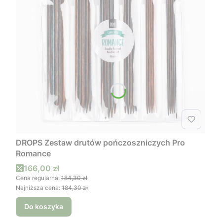
DROPS Zestaw drutów pończoszniczych Pro
Romance
Cena promocyjna
166,00 zł
Cena regularna:
184,30 zł
Najniższa cena:
184,30 zł
Do koszyka