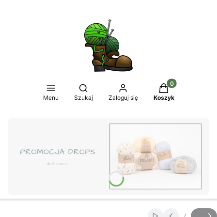
Produkty w koszy
Otwórz wyszukiwarkę
Menu
Szukaj
Zaloguj się
Koszyk
Naciśnij Enter lub spację, aby otworzyć stronę.
/