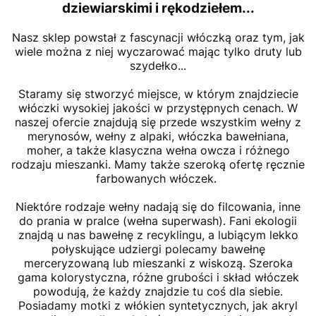
dziewiarskimi
i rękodziełem...
Nasz sklep powstał z fascynacji włóczką oraz tym, jak
wiele można z niej wyczarować mając tylko druty lub
szydełko...
Staramy się stworzyć miejsce, w którym znajdziecie
włóczki wysokiej jakości w przystępnych cenach. W
naszej ofercie znajdują się przede wszystkim wełny z
merynosów, wełny z alpaki, włóczka bawełniana,
moher, a także klasyczna wełna owcza i różnego
rodzaju mieszanki. Mamy także szeroką ofertę ręcznie
farbowanych włóczek.
Niektóre rodzaje wełny nadają się do filcowania, inne
do prania w pralce (wełna superwash). Fani ekologii
znajdą u nas bawełnę z recyklingu, a lubiącym lekko
połyskujące udziergi polecamy bawełnę
merceryzowaną lub mieszanki z wiskozą. Szeroka
gama kolorystyczna, różne grubości i skład włóczek
powodują, że każdy znajdzie tu coś dla siebie.
Posiadamy motki z włókien syntetycznych, jak akryl